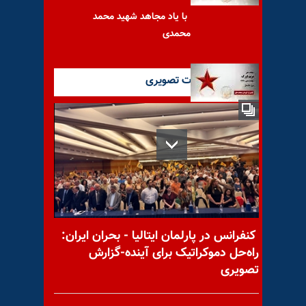
با یاد مجاهد شهید محمد
محمدی
آخرین گزارشات تصویری
با یاد مجاهد شهید مریم اورک
قزل‌حصار یا قزل اُخدود - سعید
ماسوری
کنفرانس در پارلمان ایتالیا - بحران ایران:
راه‌حل دموکراتیک برای آینده-گزارش
تصویری
ویدیویی از مراسم تشییع شهید
قیام علیرضا صیدی در آبدانان با