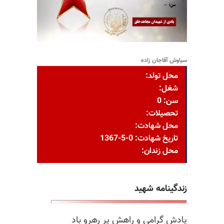
سیاوش آقاجان زاده
محل تولد:
شغل:
سن: 0
تحصیلات:
محل شهادت:
تاریخ شهادت: 0-5-1367
محل زندان:
زندگینامه شهید
یادش گرامی و راهش پر رهرو باد