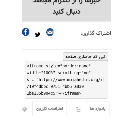
خبرها را از تلگرام مجاهد
دنبال کنید
اشتراک گذاری:
کپی کد جاسازی صفحه
<iframe style="border:none"
width="100%" scrolling="no"
src="https://www.mojahedin.org/if
/19f4dbbc-9751-4bb5-a830-
1be135b904c5"></iframe>
یادواره ها
اعتراضات کازرون