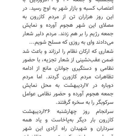
پنجشنبه و جمعه ۳۰ و ۳۱فروردین با
اعتصاب کسبه و بازار شهر به اوج رسید. در
این روز هزاران تن از مردم کازرون به
مصلای این شهر هجوم آورده و نمایش
جمعه رژیم را بر هم زدند. مردم دلیر شعار
می‌دادند وای به روزی که مسلح شویم...
شعاری که ارکان نظام را لرزاند و باعث شد
ضمن عقب‌نشینی از شعار تجزیه، با حضور
نظامی و دستگیری جوانان مانع از ادامه
تظاهرات مردم
کازورن
گردند. اما مردم
دوباره در ۷اردیبهشت به محل نمایش
جمعه هجوم آورده و حضور نظامی عوامل
سرکوبگر را به سخره گرفتند.
سرانجام روز چهارشنبه ۲۶اردیبهشت
کازرون بار دیگر به‌پاخاست و یاد همه
سرداران و شهیدان راه آزادی این شهر