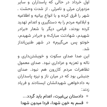
اول خرداد در حالی که پاسداران و سایر
مزدوران
مرئی
و نامرئی ـ از شدت وحشت ـ‌
شهر را قرق کرده و با انواع بیانیه و اطلاعیه
و ابلاغیه مردم را به دستگیری و اعدام تهدید
کرده بودند، قیامی دیگر با شعار «برادر
شهیدم،
شهادتت
مبارک» و «برادر شهیدم،
خونتو
پس می‌گیرم» در شهر طنین‌انداز
شد.
این صدا صدای سکوت و خویشتن‌داری و
ناله و تعزیه و عزاداری نبود. صدای معمول
تظاهرات مردم کازرون هم نبود. صدای
جنبشی بود که در میان ناز و نیزه پاسداران
به دادخواهی شهیدانشان ایستادند و فریاد
زدند:‌
دادستان بی‌غیرت، اعدام باید گردد...
قسم به خون شهدا، فردا میدون شهدا