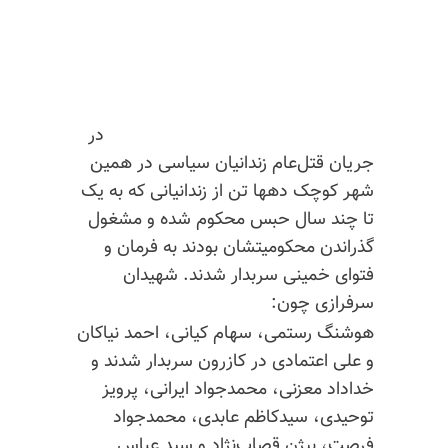
در
جریان قتل‌عام زندانیان سیاسی در همین
شهر کوچک
دهها
تن از زندانیانی که به یک
تا چند سال حبس محکوم شده و مشغول
گذراندن محکومیتشان بودند به فرمان و
فتوای خمینی سربدار شدند. شهیدان
سرفرازی چون:
هوشنگ رستمی، سهام کیانی، احمد نیاکان
و علی اعتمادی در کازرون سربدار شدند و
خداداد معزنی، محمدجواد ایرانی، پرویز
توحیدی، سیدکاظم عابدی، محمدجواد
فرصت، بیژن
قصاب‌نژاد
و
سید عباس