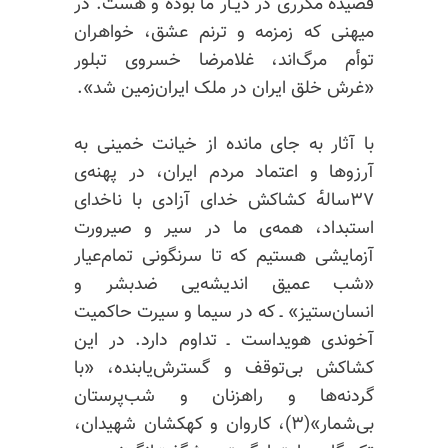
قصیده‌ٔ مکرری در دیـار ما بوده و هست. در
میهنی که زمزمه و ترنم عشق، خواهران
توأم مرگ‌اند، غلامرضا خسروی تبلور
«غرش خلق ایران در ملک ایران‌زمین شد».
با آثار به جای مانده از خیانت خمینی به
آرزوها و اعتماد مردم ایران، در پهنه‌ی
۳۷ساله‌ٔ کشاکش خدای آزادی با ناخدای
استبداد، همه‌ی ما در سیر و صیرورت
آزمایشی هستیم که تا سرنگونی تمام‌عیار
«شب عمیق اندیشه‌یی ضدبشر و
انسان‌ستیز» ـ که در سیما و سیرت حاکمیت
آخوندی هویداست ـ تداوم دارد. در این
کشاکش بی‌توقف و گسترش‌یابنده، «با
گردنه‌ها و راهزنان و شب‌پرستان
بی‌شمار»(۳)، کاروان و کهکشان شهیدان،