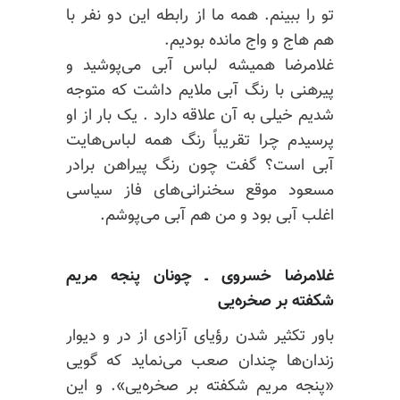
تو را ببینم. همه ما از رابطه اين دو نفر با
هم هاج و واج مانده بودیم.
غلامرضا همیشه لباس آبی می‌پوشید و
پیرهنی با رنگ آبی ملایم داشت که متوجه
شدیم خیلی به آن علاقه دارد . یک بار از او
پرسیدم چرا تقریباً رنگ همه لباس‌هایت
آبی است؟‌ گفت چون رنگ پیراهن برادر
مسعود موقع سخنرانی‌های فاز سیاسی
اغلب آبی بود و من هم آبی می‌پوشم.
غلامرضا خسروی ـ
چونان پنجه مریم
شکفته بر صخره‌یی
باور تکثیر شدن رؤیای آزادی از در و دیوار
زندان‌ها چندان صعب می‌نماید که گویی
«پنجه‌ مریم شکفته بر صخره‌یی». و این