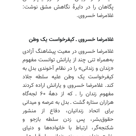
پگاهان
را در دایرهٔ نگاهش مشق نوشت:
غلامرضا خسروی.
غلامرضا خسروی ـ
کیفرخواست یک وطن
غلامرضا خسروی در معیت پیشاهنگ آزادی
به‌همراه تنی چند از یارانش توانست مفهوم
«زندان و زندانی» را در نظام آخوندی بدل به
کیفرخواست یک وطن علیه سلطه جلاد
کند. غلامرضا خسروی و یارانش اراده کردند
مفهوم زندان را ـ که از دههٔ ۶۰ لجه‌گاه
هزاران ستاره گشت ـ بدل به عرصه و میدانی
برای اتحاد زندانیان، دفاع از منشور
حقوق‌بشر، پس زدن سلطه بازجو و
شکنجه‌گر، ارتباط با خانواده‌ها و دنیای