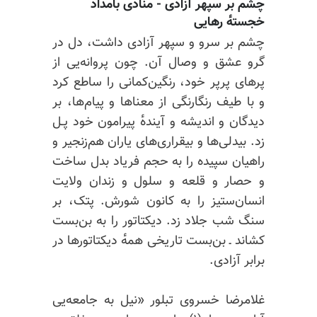
چشم بر سپهر آزادی - منادی بامداد
خجسته‌ٔ رهایی
چشم بر سرو و سپهر آزادی داشت، دل در
گرو عشق و وصال آن. چون پروانه‌یی از
پرهای پرپر خود، رنگین‌کمانی را ساطع کرد
و با طیف رنگارنگی از معناها و پیام‌ها، بر
دیدگان و اندیشه و آینده‌ٔ پیرامون خود پـل
زد. بیدلی‌ها و بیقراری‌های یاران هم‌زنجیر و
راهیان سپیده را به حجم فریاد بدل ساخت
و حصار و قلعه و سلول و زندان ولایت
انسان‌ستیز را به کانون شورش. پتک، بر
سنگ شب جلاد زد. دیکتاتور را به بن‌بست
کشاند ـ بن‌بست تاریخی همه‌ٔ دیکتاتورها در
برابر آزادی.
غلامرضا خسروی تبلور «نیل به جامعه‌یی