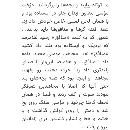
ما کوتاه بیایند و بچه‌ها را برگردانند. دژخیم
مؤمنی معاون زندان جلو در ایستاده بود و
با همان لحن لمپنی خاص خودش داد زد:
همه فتنه گرها و منافق‌ها باید بدانند...
همین که به کلمه «منافق» رسید غلامرضا
که نزدیک او ایستاده بود بلند داد کشید
«منافق» نه، مجاهد. مومنی مجدد ادامه
داد : منافق... و غلامرضا این‌بار با صدای
بلندتری داد زد: حرف دهنت رو بفهم،
مجاهد. و اینجا بود که همه بچه‌های بند
حتی آنها که اصلا با مجاهدین هم‌فکر
نبودند سوت و کف زدند و فضا در همان
لحظه کاملا چرخید و مؤمنی سنگ روی یخ
شد و دمش را روی کولش گذاشت و با
خشم و خط و نشان كشيدن برای زندانيان
بیرون رفت...