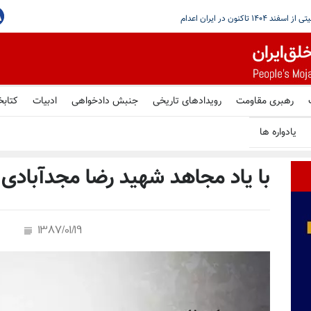
با مذاکرات تازه بیروت و اسراییل در رم
رهبری مقاومت
رویدادهای تاریخی
جنبش دادخواهی
ادبیات
کتابخ
یادواره ها
با یاد مجاهد شهید رضا مجدآبادی
1387/01/19