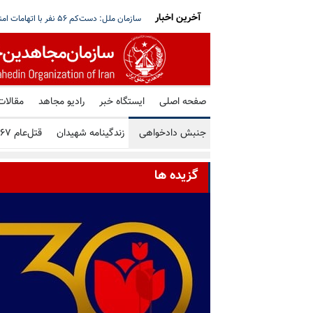
آخرین اخبار
قق نمی‌شود؛ هیچ گفتگویی با حوثی‌ها در مسقط
آغاز بازگشت گسترده آوارگان لبنان؛ هم‌زمان 
صفحه اصلی
ایستگاه خبر
رادیو مجاهد
مقالات
جنبش دادخواهی
زندگینامه شهیدان
قتل‌عام ۶۷
گزیده ها