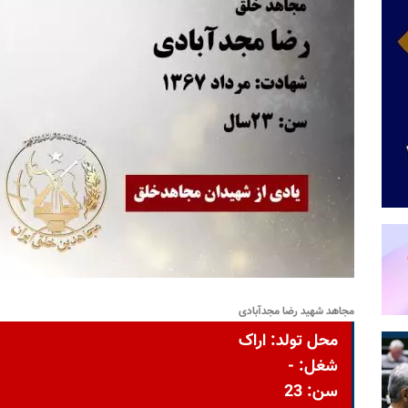
مجاهد شهید رضا مجدآبادی
محل تولد: اراک
شغل: -
سن: 23