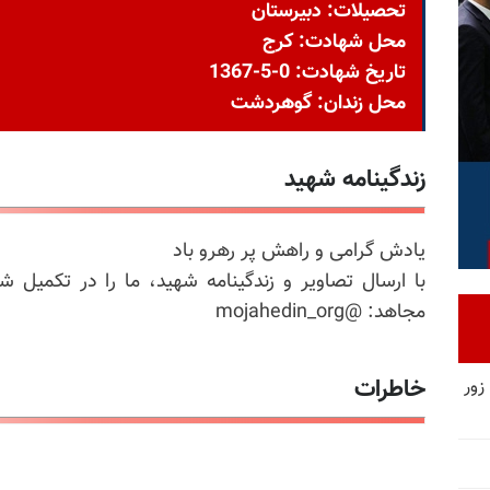
تحصیلات: دبیرستان
محل شهادت: کرج
تاریخ شهادت: 0-5-1367
محل زندان: گوهردشت
زندگینامه شهید
یادش گرامی و راهش پر رهرو باد
با ارسال تصاویر و زندگینامه شهید، ما را در تکمیل ش
مجاهد: @mojahedin_org
خاطرات
زور