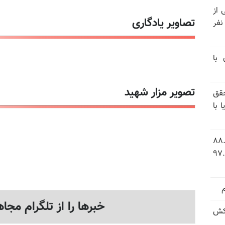
نیتی از
تصاویر یادگاری
ند ۱۴۰۴ تاکنون در ایران اعدام شده‌اند؛ ۲۷ نفر
 با
تصویر مزار شهید
قق
 با
 شاخص فلاکت در ایران؛ تورم ۸۸.۶
 ۹.۱ درصد به سطح بی‌سابقه ۹۷.۷
خبرها را از تلگرام مجاه
کش