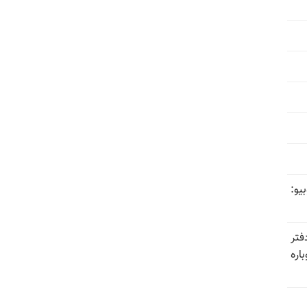
یو:
فتر
اره