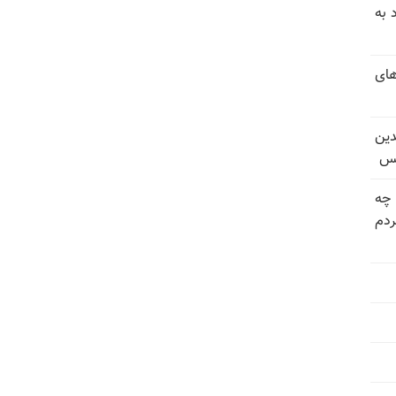
 به
های
دین
یس
 چه
دم