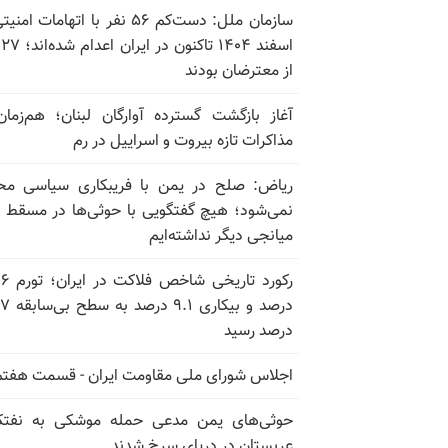
سازمان ملل: دست‌کم ۵۶ نفر با اتهامات ام
اسف
از معترضان بودند
آغاز بازگشت گسترده آوارگان لبنان؛ هم‌زمان
مذاکرات تازه بیروت و اسراییل در رم
ریاض: صلح در یمن با فریبکاری سیاسی مح
نمی‌شود؛ هیچ گفتگویی با حوثی‌ها در مسقط یا
میانجی دیگر نداشته‌ایم
رکورد تاریخی
درصد و بیکاری
درصد رسید
اجلاس شورای ملی مقاومت ایران - قسمت هفتم
حوثی‌های یمن مدعی حمله موشکی به نفت
عربستان در دریای سرخ شدند