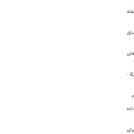
فته
راق
های
ا -
استعفا داده
رای