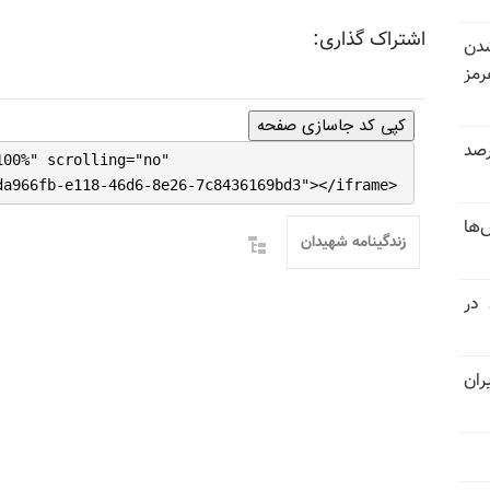
اشتراک گذاری:
شدن
رمز
کپی کد جاسازی صفحه
 خرداد و تیر بیش از ۳۰۰درصد
100%" scrolling="no"
da966fb-e118-46d6-8e26-7c8436169bd3"></iframe>
‌ها
زندگینامه شهیدان
 در
ران