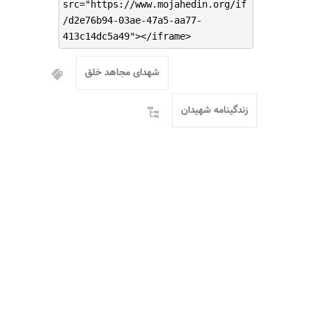
src="https://www.mojahedin.org/if
/d2e76b94-03ae-47a5-aa77-
413c14dc5a49"></iframe>
شهدای مجاهد خلق
زندگینامه شهیدان