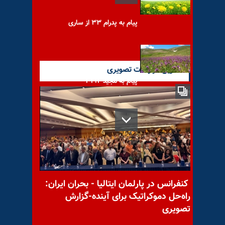
پیام به پدرام ۳۳ از ساری
آخرین گزارشات تصویری
پیام به مجید ۳۱۹۴
پیام به علی آذربایجان
کنفرانس در پارلمان ایتالیا - بحران ایران:
راه‌حل دموکراتیک برای آینده-گزارش
ملاقات هیأت پارلمانی ایتالیا به
تصویری
ریاست جولیو ترتزی با خانم مریم
رجوی