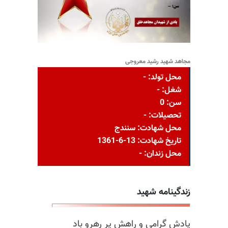
مجاهد شهید رشید معروجی
محل تولد: -
شغل: -
سن: 0
تحصیلات: -
محل شهادت: سنندج
تاریخ شهادت: 13-6-1361
محل زندان: -
زندگینامه شهید
یادش گرامی و راهش پر رهرو باد