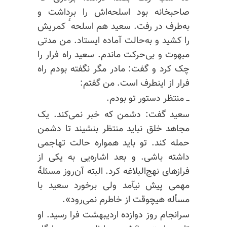
صاحبخانه بود اسلحه‌اش را برداشت و
به‌طرف در رفت. سعید هم اسلحهٴ کمریش
را کشید و به‌حالت آماده ایستاد. من مدتی
مبهوت و بی‌حرکت ماندم. سعید راه فرار را
چک کرد و گفت: مادر مگر نگفته بودم راه
فرار از اینطرف است. من گفتم:
ــ منتظر دستور تو بودم.
سعید گفت: دشمن که خبر نمی‌کند. یک
مجاهد خلق نباید منتظر بنشیند تا دشمن
حمله کند. تو باید همواره حالت تهاجمی
داشته باشی. و بعد اشاره‌یی به یکی از
فرازهای نهج‌البلاغه کرد. البته آن‌روز مسئلهٔ
مهمی پیش نیآمد ولی برخورد سعید با
مسأله هیچوقت از خاطرم نمی‌رود».
سرانجام روز دوازده اردیبهشت فرا رسید. او