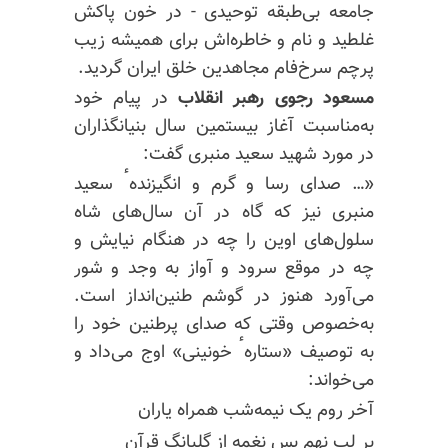
جامعه بی‌طبقه توحیدی - در خون پاکش
غلطید و نام و خاطره‌اش برای همیشه زیب
پرچم سرخ‌فام مجاهدین خلق ایران گردید.
مسعود رجوی رهبر انقلاب
در پیام خود
به‌مناسبت آغاز بیستمین سال بنیانگذاران
در مورد شهید سعید منبری گفت:
«… صدای رسا و گرم و انگیزندهٴ سعید
منبری نیز که گاه در آن سال‌های شاه
سلول‌های اوین را چه در هنگام نیایش و
چه در موقع سرود و آواز به وجد و شور
می‌آورد هنوز در گوشم طنین‌انداز است.
به‌خصوص وقتی که صدای پرطنین خود را
به توصیف «ستارهٴ خونینی» اوج می‌داد و
می‌خواند:
آخر روم یک نیمه‌شب همراه یاران
بر لب نهم بس نغمه از گلبانگ قرآن