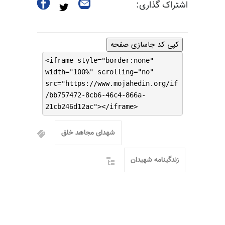
اشتراک گذاری:
کپی کد جاسازی صفحه
<iframe style="border:none"
width="100%" scrolling="no"
src="https://www.mojahedin.org/if
/bb757472-8cb6-46c4-866a-
21cb246d12ac"></iframe>
شهدای مجاهد خلق
زندگینامه شهیدان