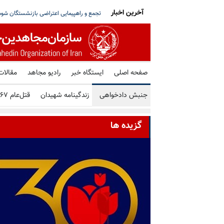
آخرین اخبار
، پاکستان و ترکیه در مکه؛ واکنش رژیم آخوندی
گزیده‌ای از سی‌امین همیاری ملی با سیمای آ
صفحه اصلی
ایستگاه خبر
رادیو مجاهد
مقالات
جنبش دادخواهی
زندگینامه شهیدان
قتل‌عام ۶۷
گزیده ها