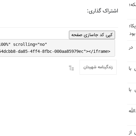
که؛
اشتراک گذاری:
کا؛
بود
کپی کد جاسازی صفحه
100%" scrolling="no"
در
54dcbb8-da85-4ff4-8fbc-000aa85979ec"></iframe>
زندگینامه شهیدان
 با
 با
لله
 از