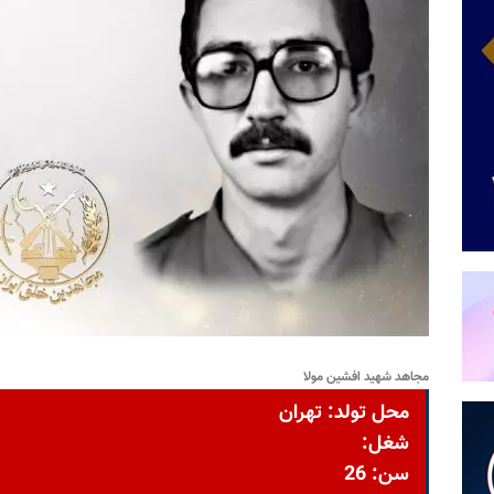
مجاهد شهید افشین مولا
محل تولد: تهران
شغل:
سن: 26