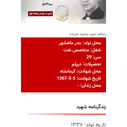
مجاهد شهید محمود علیزاده
محل تولد: بندر ماهشهر
شغل: متخصص نفت
سن: 29
تحصیلات: دیپلم
محل شهادت: کرمانشاه
تاریخ شهادت: 5-5-1367
محل زندان: -
زندگینامه شهید
تاریخ تولد‌: ۱۳۳۸