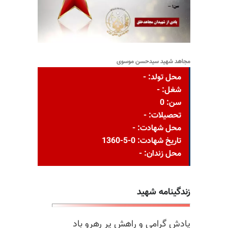
مجاهد شهید سیدحسن موسوی
محل تولد: -
شغل: -
سن: 0
تحصیلات: -
محل شهادت: -
تاریخ شهادت: 0-5-1360
محل زندان: -
زندگینامه شهید
یادش گرامی و راهش پر رهرو باد