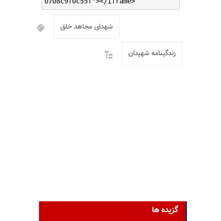
0708c9f0c55f"></iframe>
شهدای مجاهد خلق
زندگینامه شهیدان
گزیده ها