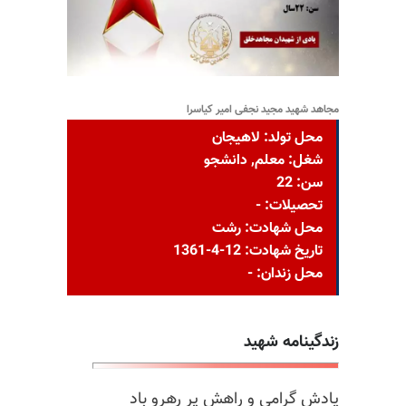
مجاهد شهید مجید نجفی امیر کیاسرا
محل تولد: لاهيجان
شغل: معلم, دانشجو
سن: 22
تحصیلات: -
محل شهادت: رشت
تاریخ شهادت: 12-4-1361
محل زندان: -
زندگینامه شهید
یادش گرامی و راهش پر رهرو باد