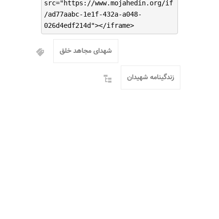
src="https://www.mojahedin.org/if
/ad77aabc-1e1f-432a-a048-
026d4edf214d"></iframe>
شهدای مجاهد خلق
زندگینامه شهیدان