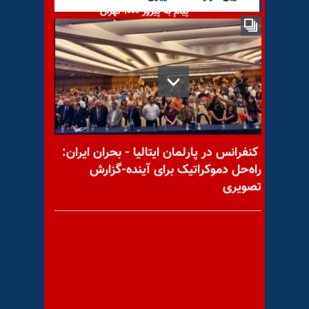
پیام به پیروز ۱۰۰۰ تهران
فراخوان برای نجات جان
امیرحسن اکبری منفرد
کنفرانس در پارلمان ایتالیا - بحران ایران:
راه‌حل دموکراتیک برای آینده-گزارش
تصویری
‏سرود «سر خم قدغن»
گزارش جامعه اطلاعاتی آمریکا،