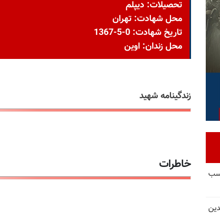
تحصیلات: دیپلم
محل شهادت: تهران
تاریخ شهادت: 0-5-1367
محل زندان: اوین
زندگینامه شهید
خاطرات
کسب
دین