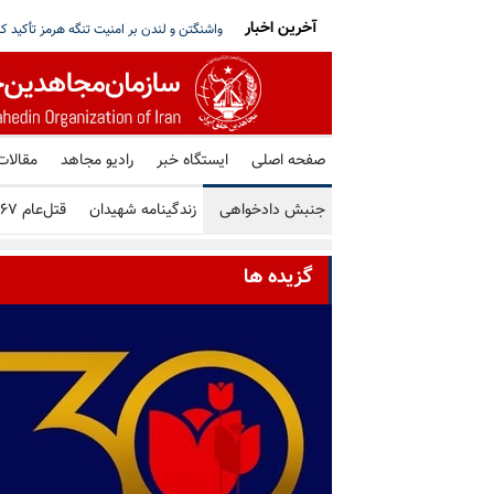
آخرین اخبار
اسی، جابه‌جایی با زور و محرومیت‌های ضدانسانی
۱۴ میلیون و ۶۲۸ هزار و ۵۹۵ تلاش برای حمله سایبری علیه زیرساخت‌های اکو سیستم
صفحه اصلی
ایستگاه خبر
رادیو مجاهد
مقالات
جنبش دادخواهی
زندگینامه شهیدان
قتل‌عام ۶۷
گزیده ها