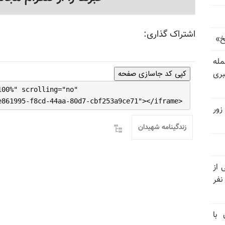
اشتراک گذاری:
خ»
رای حمله
بری
کپی کد جاسازی صفحه
100%" scrolling="no"
e861995-f8cd-44aa-80d7-cbf253a9ce71"></iframe>
زور
زندگینامه شهیدان
نیتی از
ند ۱۴۰۴ تاکنون در ایران اعدام شده‌اند؛ ۲۷ نفر
 با