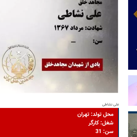
علی نشاطی
محل تولد: تهران
شغل: کارگر
سن: 31