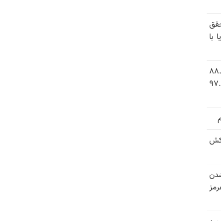
قق
 با
 شاخص فلاکت در ایران؛ تورم ۸۸.۶
 ۹.۱ درصد به سطح بی‌سابقه ۹۷.۷
کش
شدن
رمز