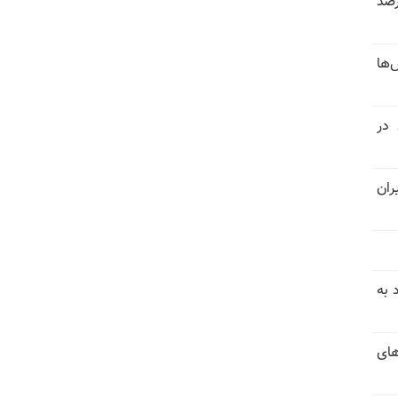
 خرداد و تیر بیش از ۳۰۰درصد
‌ها
 در
ران
 به
های