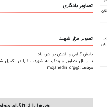
یس
تصاویر یادگاری
تل‌عام ۱۳۶۷؛ بطلان
تصویر مزار شهید
ند؛
رای
یادش گرامی و راهش پر رهرو باد
با ارسال تصاویر و زندگینامه شهید، ما را در تکمیل ش
مجاهد: @mojahedin_org
خبرها را از تلگرام مجاه