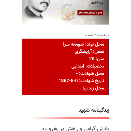
ابراهیم پاک‌عقیده
محل تولد: صومعه سرا
شغل: آرایشگری
سن: 26
تحصیلات: ابتدایی
محل شهادت: -
تاریخ شهادت: 0-5-1367
محل زندان: -
زندگینامه شهید
یادش گرامی و راهش پر رهرو باد