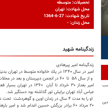
تحصیلات: متوسطه
محل شهادت: تهران
تاریخ شهادت: 27-6-1364
محل زندان: -
زندگینامه شهید
زندگینامه امير پيرهادی
و از سال ۵۸ تا ۶۰ در انجمن دبيرستان و بعد در محلات شميرانات كار می كرد .
امیر بعداز ۳۰ خرداد تا آبان ۰
کسب
عباس آباد تهران برایش تور گذاشته بود دستگير شد.
او را به مدت ۴ سال در زندان اوين و گوهردشت تحت شديد ترين شكنجه ها قرار دادند.
دین
۲۰ مرداد ۶۰ برادر بزرگش حسین اعدام شد و امیر 