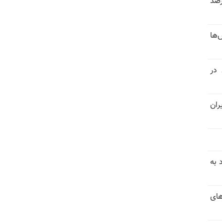
 خرداد و تیر بیش از ۳۰۰درصد
‌ها
 در
ران
 به
های