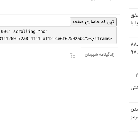
قق
کپی کد جاسازی صفحه
 با
100%" scrolling="no"
3111269-72a8-4f11-af12-ce6f62592abc"></iframe>
 شاخص فلاکت در ایران؛ تورم ۸۸.۶
 ۹.۱ درصد به سطح بی‌سابقه ۹۷.۷
زندگینامه شهیدان
کش
شدن
رمز