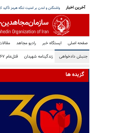
آخرین اخبار
سی، جابه‌جایی با زور و محرومیت‌های ضدانسانی
۱۴ میلیون و ۶۲۸ هزار و ۵۹۵ تلاش برای حمله سایبری علیه زیرساخت‌های اکو سیستم
صفحه اصلی
ایستگاه خبر
رادیو مجاهد
مقالات
جنبش دادخواهی
زندگینامه شهیدان
قتل‌عام ۶۷
گزیده ها