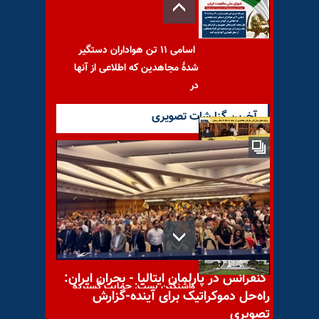
اسامی ۱۱ تن هواداران دستگیر
شدهٔ مجاهدین که اطلاعی از آنها
در
آخرین گزارشات تصویری
خبرگزاری رسمی حوزه جهل و
جنایت: رویکردهای مبارزاتی
سازمان مجاهدین از جنگ
کنفرانس در پارلمان ایتالیا - بحران ایران:
واشنگتن پست: حمایت گسترده
راه‌حل دموکراتیک برای آینده-گزارش
دو حزبی از قطعنامه ۱۱۸
تصویری