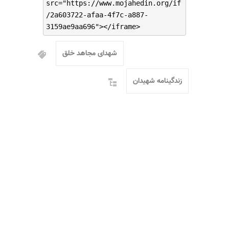
src="https://www.mojahedin.org/if
/2a603722-afaa-4f7c-a887-
3159ae9aa696"></iframe>
شهدای مجاهد خلق
زندگینامه شهیدان