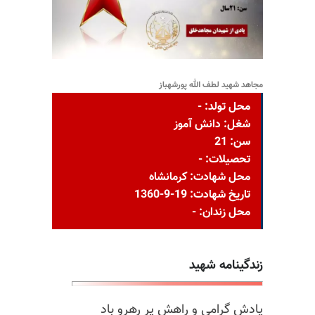
مجاهد شهید لطف الله پورشهباز
محل تولد: -
شغل: دانش آموز
سن: 21
تحصیلات: -
محل شهادت: کرمانشاه
تاریخ شهادت: 19-9-1360
محل زندان: -
زندگینامه شهید
یادش گرامی و راهش پر رهرو باد