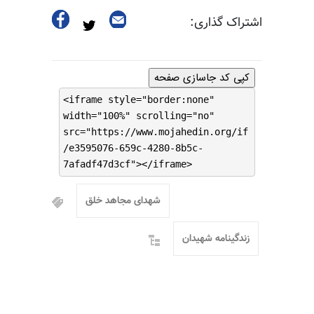
اشتراک گذاری:
کپی کد جاسازی صفحه
<iframe style="border:none"
width="100%" scrolling="no"
src="https://www.mojahedin.org/if
/e3595076-659c-4280-8b5c-
7afadf47d3cf"></iframe>
شهدای مجاهد خلق
زندگینامه شهیدان