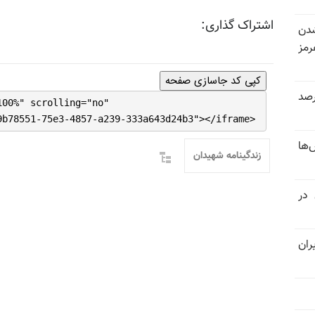
اشتراک گذاری:
شدن
رمز
کپی کد جاسازی صفحه
 خرداد و تیر بیش از ۳۰۰درصد
100%" scrolling="no"
9b78551-75e3-4857-a239-333a643d24b3"></iframe>
‌ها
زندگینامه شهیدان
 در
ران