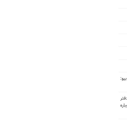
یو:
فتر
اره