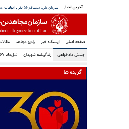
آخرین اخبار
قق نمی‌شود؛ هیچ گفتگویی با حوثی‌ها در مسقط
آغاز بازگشت گسترده آوارگان لبنان؛ هم‌زمان 
صفحه اصلی
ایستگاه خبر
رادیو مجاهد
مقالات
جنبش دادخواهی
زندگینامه شهیدان
قتل‌عام ۶۷
گزیده ها