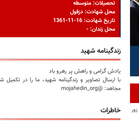
تحصیلات: متوسطه
محل شهادت: دزفول
تاریخ شهادت: 16-11-1361
محل زندان: -
زندگینامه شهید
یادش گرامی و راهش پر رهرو باد
با ارسال تصاویر و زندگینامه شهید، ما را در تکمیل ش
مجاهد: @mojahedin_org
خاطرات
زور