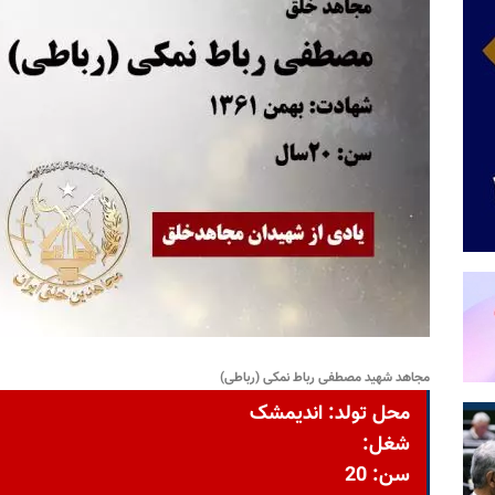
مجاهد شهید مصطفی رباط نمکی (رباطی)
محل تولد: انديمشک
شغل:
سن: 20