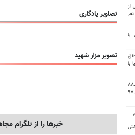
نیتی از
تصاویر یادگاری
ند ۱۴۰۴ تاکنون در ایران اعدام شده‌اند؛ ۲۷ نفر
 با
تصویر مزار شهید
قق
 با
 شاخص فلاکت در ایران؛ تورم ۸۸.۶
 ۹.۱ درصد به سطح بی‌سابقه ۹۷.۷
خبرها را از تلگرام مجاه
کش