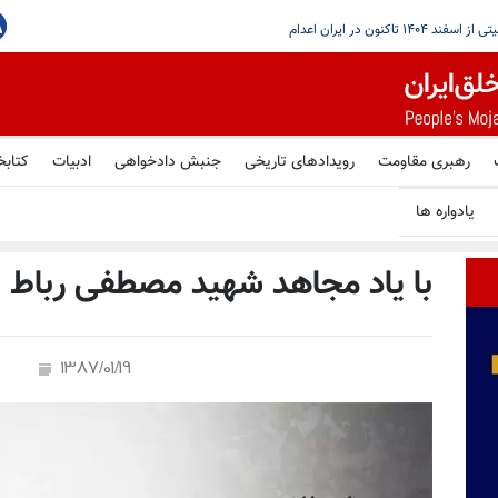
با مذاکرات تازه بیروت و اسراییل در رم
رهبری مقاومت
رویدادهای تاریخی
جنبش دادخواهی
ادبیات
کتابخ
یادواره ها
با یاد مجاهد شهید مصطفی رباط ن
1387/01/19