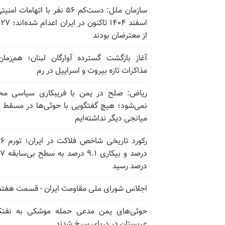
سازمان ملل: دست‌کم ۵۶ نفر با اتهامات ام
اسف
از معترضان بودند
آغاز بازگشت گسترده آوارگان لبنان؛ هم‌زمان
مذاکرات تازه بیروت و اسراییل در رم
ریاض: صلح در یمن با فریبکاری سیاسی مح
نمی‌شود؛ هیچ گفتگویی با حوثی‌ها در مسقط یا
میانجی دیگر نداشته‌ایم
رکورد تاریخی
درصد و بیکاری
درصد رسید
اجلاس شورای ملی مقاومت ایران - قسمت هفتم
حوثی‌های یمن مدعی حمله موشکی به نفت
عربستان در دریای سرخ شدند