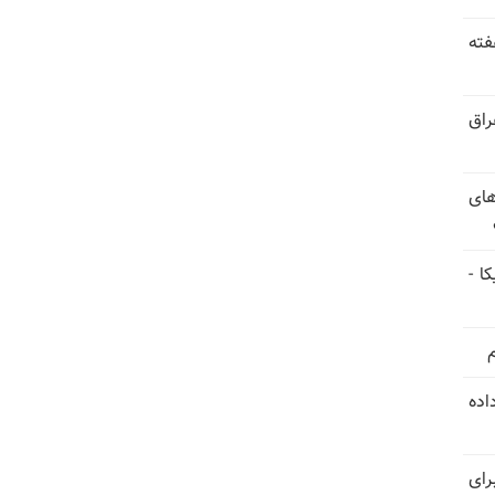
فته
راق
های
ا -
استعفا داده
رای