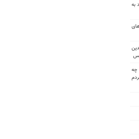
 به
های
دین
یس
 چه
دم