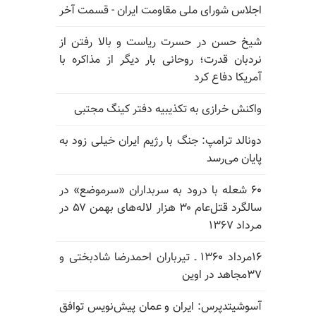
اجلاس شورای ملی مقاومت ایران - قسمت آخر
شیخ حسن در حسرت ریاست و بالا رفتن از
نردبان قدرت؛ روحانی بار دیگر از مذاکره با
آمریکا دفاع کرد
واکنش خرازی به تکذیبیه دفتر کینگ مجتبی
دونالد ترامپ: جنگ با رژیم ایران خیلی زود به
پایان می‌رسد
۶۰ شعله با درود به سربداران «سرموضع» در
سالگرد قتل‌عام ۳۰ هزار لاله‌های بهمن ۵۷ در
مـرداد ۱۳۶۷
۱۶مرداد ۱۳۶۰ ـ تیرباران احمدرضا شادبختی و
۳۷مجاهد در اوین
آسوشیتدپرس: ایران و عمان پیش‌نویس توافق