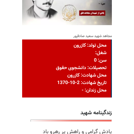
مجاهد شهید سعید صادقپور
محل تولد: کازرون
شغل:
سن: 0
تحصیلات: دانشجوی حقوق
محل شهادت: کازرون
تاریخ شهادت: 2-10-1370
محل زندان: -
زندگینامه شهید
یادش گرامی و راهش پر رهرو باد