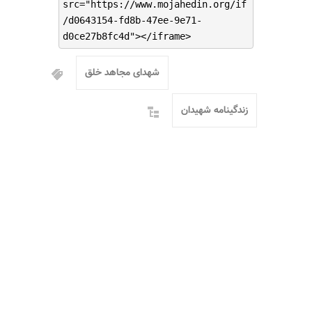
src="https://www.mojahedin.org/if
/d0643154-fd8b-47ee-9e71-
d0ce27b8fc4d"></iframe>
شهدای مجاهد خلق
زندگینامه شهیدان