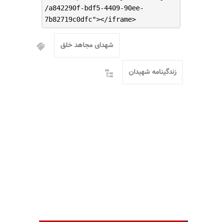
/a842290f-bdf5-4409-90ee-
7b82719c0dfc"></iframe>
شهدای مجاهد خلق
زندگینامه شهیدان