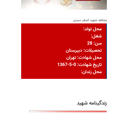
مجاهد شهید اصغر سیدی
محل تولد:
شغل:
سن: 28
تحصیلات: دبیرستان
محل شهادت: تهران
تاریخ شهادت: 0-5-1367
محل زندان:
زندگینامه شهید