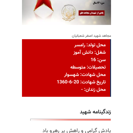
مجاهد شهید اصغر شعبانیان
محل تولد: رامسر
شغل: دانش آموز
سن: 16
تحصیلات: متوسطه
محل شهادت: شهسوار
تاریخ شهادت: 20-6-1360
محل زندان: -
زندگینامه شهید
یادش گرامی و راهش پر رهرو باد