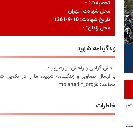
تحصیلات: -
محل شهادت: تهران
تاریخ شهادت: 10-9-1361
محل زندان: -
زندگینامه شهید
یادش گرامی و راهش پر رهرو باد
با ارسال تصاویر و زندگینامه شهید، ما را در تکمیل ش
مجاهد: @mojahedin_org
خاطرات
خشم
حشت