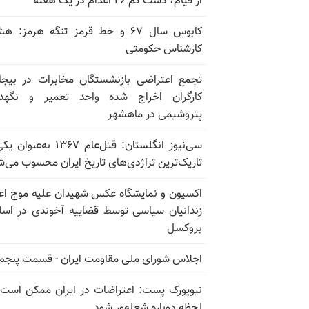
از قیام، دست کم ۲۶ اعدام در یک هفته
کابوس سال ۶۷ و خط قرمز تنگه هرمز: ه
کارشناس حکومتی
تجمع اعتراضی بازنشستگان مخابرات در بیجا
کارگران اخراج شده واحد تعمیر و نگهدا
پتروشیمی در ماهشهر
سی‌نیوز انگلستان: قتل‌عام ۱۳۶۷ به‌عن
تاریک‌ترین تراژدی‌های تاریخ ایران محسوب می‌ش
اکسیون و نمایشگاه عکس شهیدان علیه موج اع
زندانیان سیاسی توسط قضاییه آخوندی در اسل
بروکسل
اجلاس شورای ملی مقاومت ایران - قسمت پنجم
نیویورک پست: اعتراضات در ایران ممکن است
لحظه دوباره شعله‌ور شود