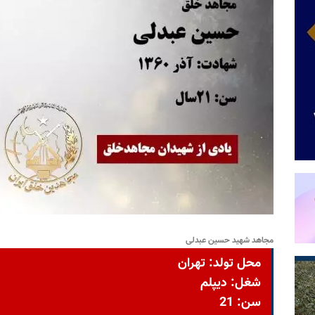
مجاهد شهید حسین عبدلی
محل تولد: تهران
شغل: دیپلم
سن: 21