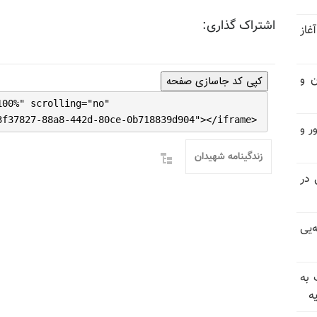
اشتراک گذاری:
غاز
ن و
کپی کد جاسازی صفحه
100%" scrolling="no"
3f37827-88a8-442d-80ce-0b718839d904"></iframe>
ر و
زندگینامه شهیدان
سیاسی در
‌یی
 به
ه