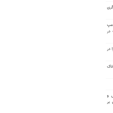
گری
امپ
 در
 در
خاک
ی و
 بر