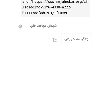
src="https://www.mojahedin.org/if
/1c1ed2fc-51f6-4338-a222-
b41147d8fad6"></iframe>
شهدای مجاهد خلق
زندگینامه شهیدان