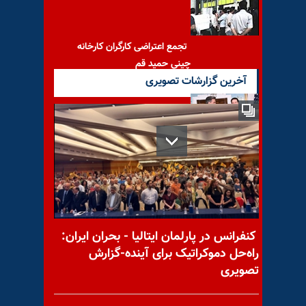
تجمع اعتراضی کارگران کارخانه
چینی حمید قم
آخرین گزارشات تصویری
واشنگتن و لندن بر امنیت تنگه
هرمز تأکید کردند؛ نزدیک شدن
تهران
کنفرانس در پارلمان ایتالیا - بحران ایران:
راه‌حل دموکراتیک برای آینده-گزارش
با یاد مجاهد شهید فریبرز قلی
تصویری
زاده