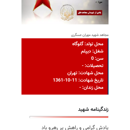
مجاهد شهید مهران عسگری
محل تولد: گلوگاه
شغل: دیپلم
سن: 0
تحصیلات: -
محل شهادت: تهران
تاریخ شهادت: 11-10-1361
محل زندان: -
زندگینامه شهید
یادش گرامی و راهش پر رهرو باد