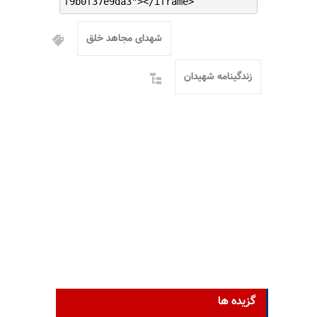
f9b0f37e9da3"></iframe>
شهدای مجاهد خلق
زندگینامه شهیدان
گزیده ها