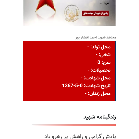
مجاهد شهید احمد افشار پور
محل تولد: -
شغل: -
سن: 0
تحصیلات: -
محل شهادت: -
تاریخ شهادت: 0-5-1367
محل زندان: -
زندگینامه شهید
یادش گرامی و راهش پر رهرو باد