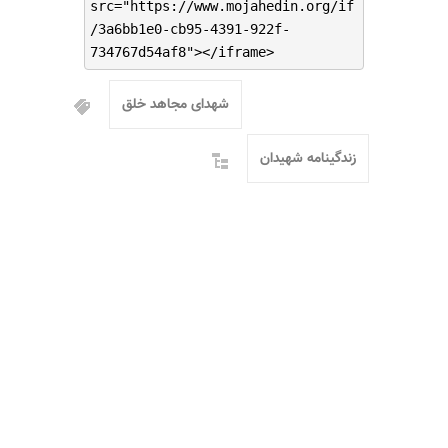
src="https://www.mojahedin.org/if
/3a6bb1e0-cb95-4391-922f-
734767d54af8"></iframe>
شهدای مجاهد خلق
زندگینامه شهیدان