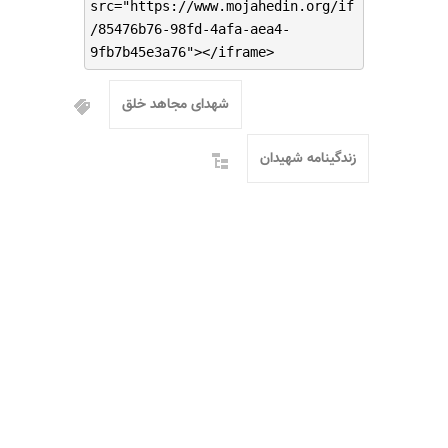
src="https://www.mojahedin.org/if
/85476b76-98fd-4afa-aea4-
9fb7b45e3a76"></iframe>
شهدای مجاهد خلق
زندگینامه شهیدان