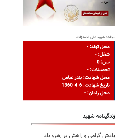
مجاهد شهید علی احمدزاده
محل تولد: -
شغل: -
سن: 0
تحصیلات: -
محل شهادت: بندر عباس
تاریخ شهادت: 6-4-1360
محل زندان: -
زندگینامه شهید
یادش گرامی و راهش پر رهرو باد