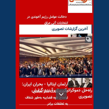
دخالت عوامل رژیم آخوندی در
انتخابات آتی عراق
آخرین گزارشات تصویری
دستگاه قضاییه آخوندها برای
زنان دوچرخه سوار در طرقبه
شاندیز خط‌ و
کنفرانس در پارلمان ایتالیا - بحران ایران:
راه‌حل دموکراتیک برای آینده-گزارش
آخوند سالک عضو مجلس
تصویری
ارتجاع: قوه قضاییه به‌طور شفاف
به تخلفات برادر