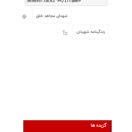
569895f7ac61"></iframe>
شهدای مجاهد خلق
زندگینامه شهیدان
گزیده ها