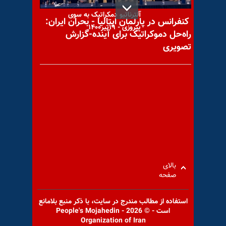
گردهمایی جهانی ایران آزاد -
آلترناتیو دمکراتیک به سوی
کنفرانس در پارلمان ایتالیا - بحران ایران:
پیروزی - ۱۹تیر۱۴۰۰
راه‌حل دموکراتیک برای آینده-گزارش
تصویری
سی‌بی‌اس نیوز: هشدار سه نهاد
اقتصادی بین‌المللی نسبت
به‌خطرات فزاینده اقتصاد جهانی
بالای
بازنشخوار پس‌مانده‌های
صفحه
اطلاعات آخوندی توسط بچه شاه
(۵)
استفاده از مطالب مندرج در سايت، با ذكر منبع بلامانع
است - © 2026 - People's Mojahedin
Organization of Iran