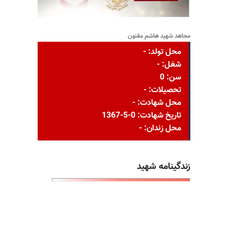
مجاهد شهید هاشم مقنون
محل تولد: -
شغل: -
سن: 0
تحصیلات: -
محل شهادت: -
تاریخ شهادت: 0-5-1367
محل زندان: -
زندگینامه شهید