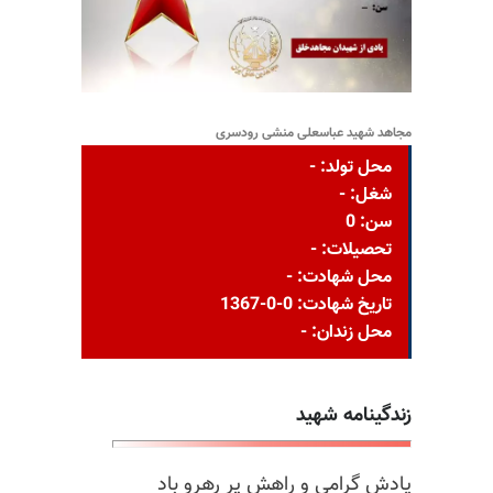
مجاهد شهید عباسعلی منشی رودسری
محل تولد: -
شغل: -
سن: 0
تحصیلات: -
محل شهادت: -
تاریخ شهادت: 0-0-1367
محل زندان: -
زندگینامه شهید
یادش گرامی و راهش پر رهرو باد