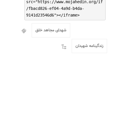
src="https://www.mojahedin.org/if
/fbacd826-ef04-4a9d-b4da-
9141d23546d6"></iframe>
شهدای مجاهد خلق
زندگینامه شهیدان