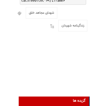
cac5fee0fcec"></iframe>
شهدای مجاهد خلق
زندگینامه شهیدان
گزیده ها