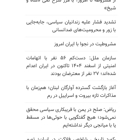
از مشروطه تا امروز؛ با مرز سرخ نفی «شاه و
شیخ»
تشدید فشار علیه زندانیان سیاسی، جابه‌جایی
با زور و محرومیت‌های ضدانسانی
مشروطیت در نجوا با ایران امروز
سازمان ملل: دست‌کم ۵۶ نفر با اتهامات
امنیتی از اسفند ۱۴۰۴ تاکنون در ایران اعدام
شده‌اند؛ ۲۷ نفر از معترضان بودند
آغاز بازگشت گسترده آوارگان لبنان؛ هم‌زمان با
مذاکرات تازه بیروت و اسراییل در رم
ریاض: صلح در یمن با فریبکاری سیاسی محقق
نمی‌شود؛ هیچ گفتگویی با حوثی‌ها در مسقط
یا با میانجی دیگر نداشته‌ایم
رکورد تاریخی شاخص فلاکت در ایران؛ تورم