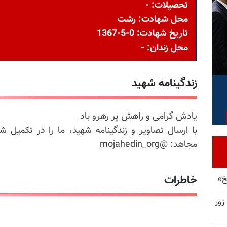
تحصیلات: -
محل شهادت: رشت
تاریخ شهادت: 0-5-1367
محل زندان: -
زندگینامه شهید
یادش گرامی و راهش پر رهرو باد
با ارسال تصاویر و زندگینامه شهید، ما را در تکمیل ش
مجاهد: @mojahedin_org
خاطرات
خ»
زور