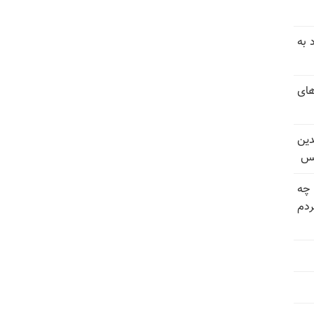
 به
های
دین
یس
 چه
دم