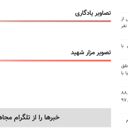
تصاویر یادگاری
نیتی از
ند ۱۴۰۴ تاکنون در ایران اعدام شده‌اند؛ ۲۷ نفر
 با
تصویر مزار شهید
قق
 با
 شاخص فلاکت در ایران؛ تورم ۸۸.۶
 ۹.۱ درصد به سطح بی‌سابقه ۹۷.۷
خبرها را از تلگرام مجاه