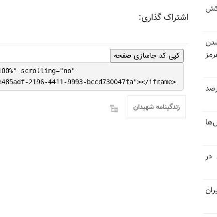
کش
اشتراک گذاری:
شدن
رمز
کپی کد جاسازی صفحه
100%" scrolling="no"
e485adf-2196-4411-9993-bccd730047fa"></iframe>
 خرداد و تیر بیش از ۳۰۰درصد
زندگینامه شهیدان
‌ها
 در
ران