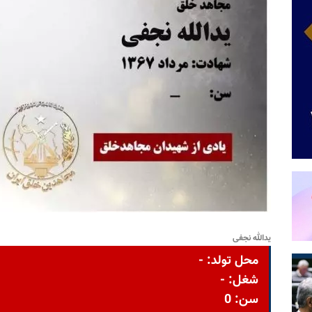
یدالله نجفی
محل تولد: -
شغل: -
سن: 0