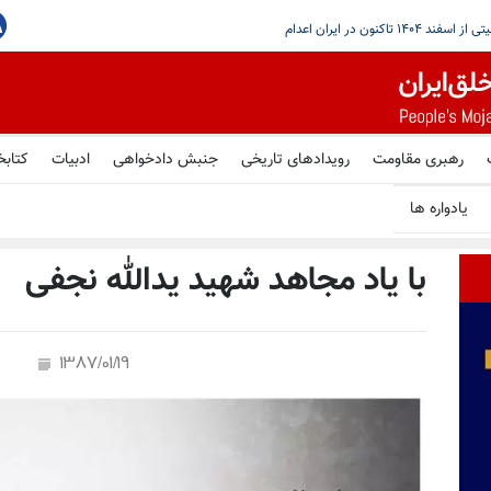
با مذاکرات تازه بیروت و اسراییل در رم
رهبری مقاومت
رویدادهای تاریخی
جنبش دادخواهی
ادبیات
کتابخ
یادواره ها
با یاد مجاهد شهید یدالله نجفی
1387/01/19