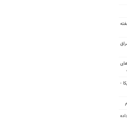
فته
راق
های
ا -
استعفا داده