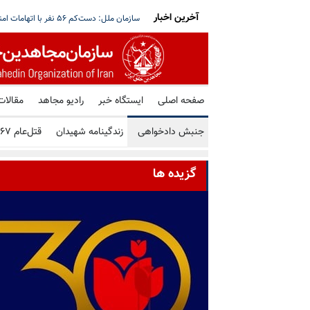
آخرین اخبار
قق نمی‌شود؛ هیچ گفتگویی با حوثی‌ها در مسقط
آغاز بازگشت گسترده آوارگان لبنان؛ هم‌زمان 
صفحه اصلی
ایستگاه خبر
رادیو مجاهد
مقالات
جنبش دادخواهی
زندگینامه شهیدان
قتل‌عام ۶۷
گزیده ها