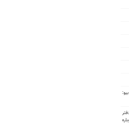
یو:
فتر
اره