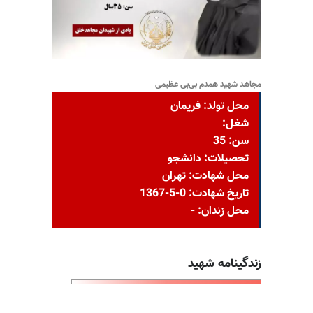
مجاهد شهید همدم بی‌بی عظیمی
محل تولد: فریمان
شغل:
سن: 35
تحصیلات: دانشجو
محل شهادت: تهران
تاریخ شهادت: 0-5-1367
محل زندان: -
زندگینامه شهید