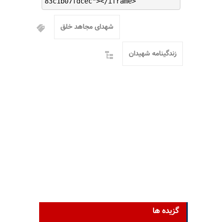
83c1b07fdcec"></iframe>
شهدای مجاهد خلق
زندگینامه شهیدان
گزیده ها