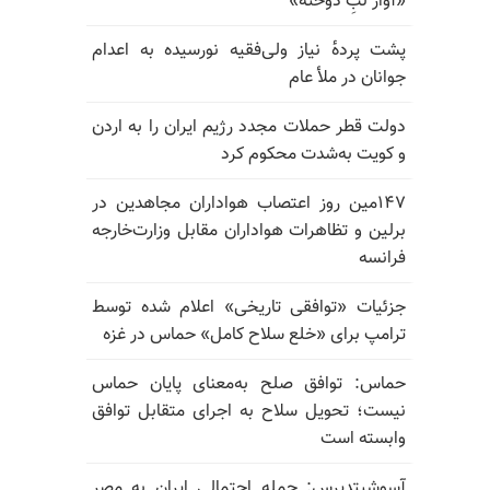
«آواز لبِ دوخته»
پشت پرده‌ٔ نیاز ولی‌فقیه نورسیده به اعدام
جوانان در ملأ عام
دولت قطر حملات مجدد رژیم ایران را به اردن
و کویت به‌شدت محکوم کرد
۱۴۷مین روز اعتصاب هواداران مجاهدین در
برلین و تظاهرات هواداران مقابل وزارت‌خارجه
فرانسه
جزئیات «توافقی تاریخی» اعلام شده توسط
ترامپ برای «خلع سلاح کامل» حماس در غزه
حماس: توافق صلح به‌معنای پایان حماس
نیست؛ تحویل سلاح به اجرای متقابل توافق
وابسته است
آسوشیتدپرس: حمله احتمالی ایران به مصر