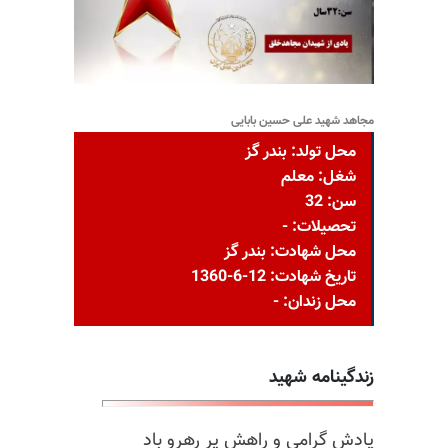
مجاهد شهید علی حسین بابایی
محل تولد: بندر گز
شغل: معلم
سن: 32
تحصیلات: -
محل شهادت: بندر گز
تاریخ شهادت: 12-6-1360
محل زندان: -
زندگینامه شهید
یادش گرامی و راهش پر رهرو باد