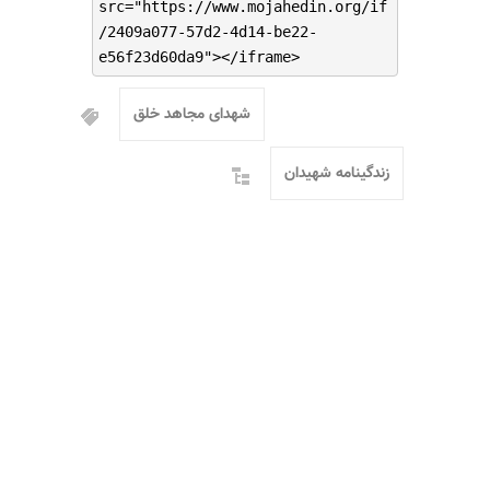
src="https://www.mojahedin.org/if
/2409a077-57d2-4d14-be22-
e56f23d60da9"></iframe>
شهدای مجاهد خلق
زندگینامه شهیدان