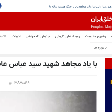
جاهدین در گرامیداشت یاد شهیدان قیام سراسری در پاریس
رهبری مقاومت
رویدادهای تاریخی
جنبش دادخواهی
ادبیات
کتابخ
یادواره ها
با یاد مجاهد شهید سید عباس عا
1387/01/19