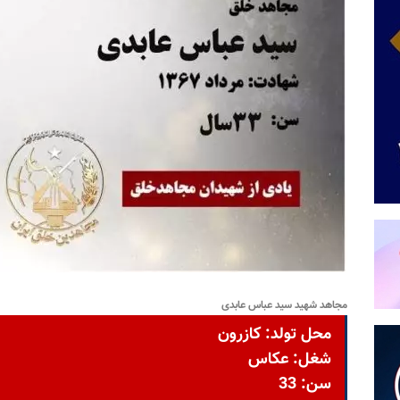
مجاهد شهید سید عباس عابدی
محل تولد: کازرون
شغل: عکاس
سن: 33