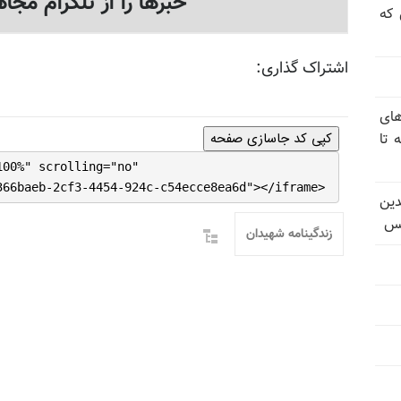
خبرها را از تلگرام مجاه
 که
اشتراک گذاری:
های
 تا
کپی کد جاسازی صفحه
100%" scrolling="no"
366baeb-2cf3-4454-924c-c54ecce8ea6d"></iframe>
دین
یس
زندگینامه شهیدان