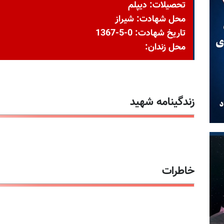
تحصیلات: دیپلم
محل شهادت: شیراز
تاریخ شهادت: 0-5-1367
محل زندان:
زندگینامه شهید
خاطرات