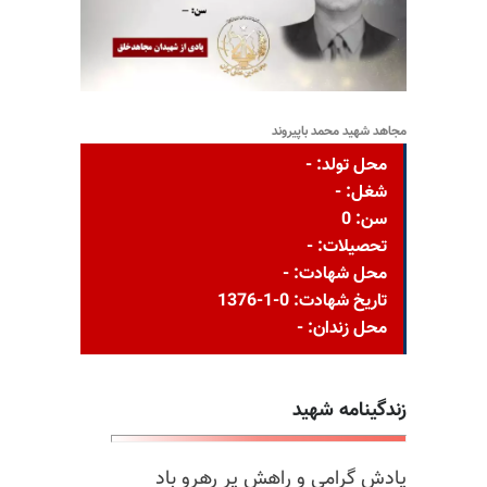
مجاهد شهید محمد باپیروند
محل تولد: -
شغل: -
سن: 0
تحصیلات: -
محل شهادت: -
تاریخ شهادت: 0-1-1376
محل زندان: -
زندگینامه شهید
یادش گرامی و راهش پر رهرو باد