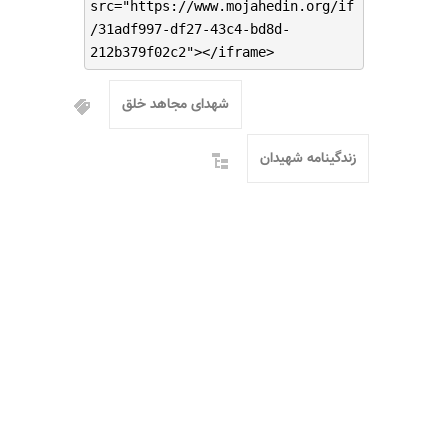
src="https://www.mojahedin.org/if
/31adf997-df27-43c4-bd8d-
212b379f02c2"></iframe>
شهدای مجاهد خلق
زندگینامه شهیدان