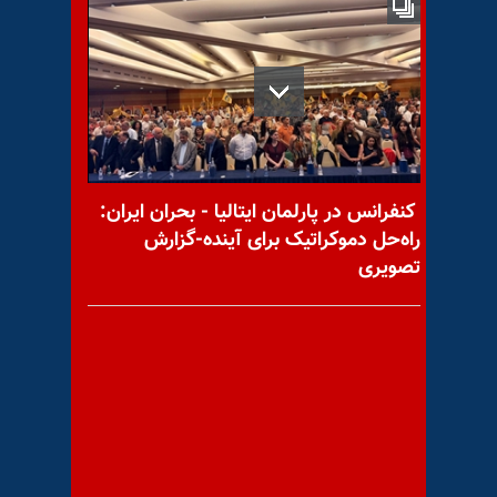
«نسترنم باور کن...»
ژنرال گارنر: مالکی عروسک
خیمه‌شب بازی رژیم ایران است
کنفرانس در پارلمان ایتالیا - بحران ایران:
راه‌حل دموکراتیک برای آینده-گزارش
تصویری
اعترافهای صیاد شیرازی درباره
عملیات فروغ جاویدان
گرم‌ترین تابستان، در ۱۳۷ سال