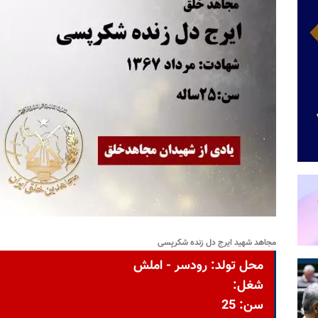
مجاهد شهید ایرج دل زنده شکرپسی
محل تولد: رودسر - املش
شغل:
سن: 25