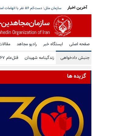
آخرین اخبار
قق نمی‌شود؛ هیچ گفتگویی با حوثی‌ها در مسقط
آغاز بازگشت گسترده آوارگان لبنان؛ هم‌زمان 
صفحه اصلی
ایستگاه خبر
رادیو مجاهد
مقالات
جنبش دادخواهی
زندگینامه شهیدان
قتل‌عام ۶۷
گزیده ها