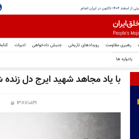
با مذاکرات تازه بیروت و اسراییل در رم
رهبری مقاومت
رویدادهای تاریخی
جنبش دادخواهی
ادبیات
کتابخ
یادواره ها
با یاد مجاهد شهید ایرج دل زنده
1387/01/19