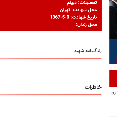
تحصیلات: دیپلم
محل شهادت: تهران
تاریخ شهادت: 0-5-1367
محل زندان:
زندگینامه شهید
خاطرات
زور