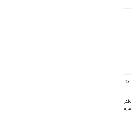
یو:
فتر
اره