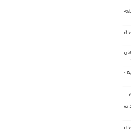
فته
راق
های
ا -
استعفا داده
رای