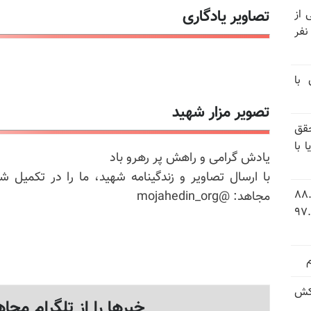
تصاویر یادگاری
نیتی از
ند ۱۴۰۴ تاکنون در ایران اعدام شده‌اند؛ ۲۷ نفر
 با
تصویر مزار شهید
قق
 با
یادش گرامی و راهش پر رهرو باد
با ارسال تصاویر و زندگینامه شهید، ما را در تکمیل ش
 شاخص فلاکت در ایران؛ تورم ۸۸.۶
مجاهد: @mojahedin_org
 ۹.۱ درصد به سطح بی‌سابقه ۹۷.۷
کش
خبرها را از تلگرام مجاه