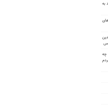
 به
های
دین
یس
 چه
دم