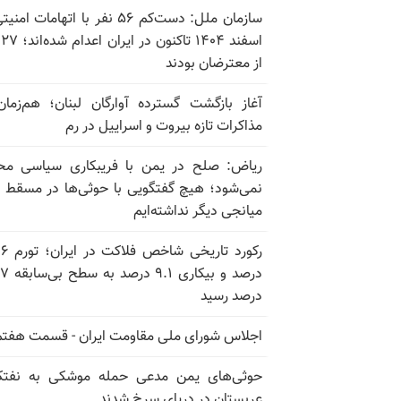
سازمان ملل: دست‌کم ۵۶ نفر با اتهامات ام
اسف
از معترضان بودند
آغاز بازگشت گسترده آوارگان لبنان؛ هم‌زمان
مذاکرات تازه بیروت و اسراییل در رم
ریاض: صلح در یمن با فریبکاری سیاسی مح
نمی‌شود؛ هیچ گفتگویی با حوثی‌ها در مسقط یا
میانجی دیگر نداشته‌ایم
رکورد تاریخی
درصد و بیکاری
درصد رسید
اجلاس شورای ملی مقاومت ایران - قسمت هفتم
حوثی‌های یمن مدعی حمله موشکی به نفت
عربستان در دریای سرخ شدند