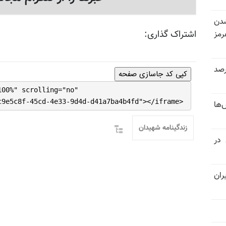
شدن
اشتراک گذاری:
رمز
 خرداد و تیر بیش از ۳۰۰درصد
کپی کد جاسازی صفحه
100%" scrolling="no"
c9e5c8f-45cd-4e33-9d4d-d41a7ba4b4fd"></iframe>
‌ها
زندگینامه شهیدان
 در
ران