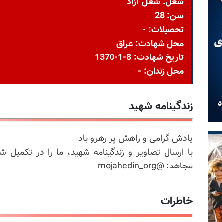
شغل: شغل آزاد
سن: 28
تحصیلات: -
محل شهادت: عراق
تاریخ شهادت: 8-1-1370
محل زندان: -
زندگینامه شهید
یادش گرامی و راهش پر رهرو باد
با ارسال تصاویر و زندگینامه شهید، ما را در تکمیل ش
مجاهد: @mojahedin_org
خاطرات