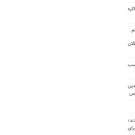
کره
م
تل‌عام ۱۳۶۷؛ بطلان
کسب
دین
یس
ند؛
رای