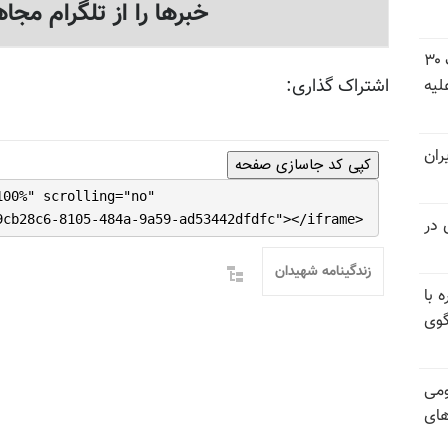
خبرها را از تلگرام مجاه
شورای ملی مقاومت ایران - مسئول شورا - تبریک ۳۰
اشتراک گذاری:
لیه
ران
کپی کد جاسازی صفحه
100%" scrolling="no"
9cb28c6-8105-484a-9a59-ad53442dfdfc"></iframe>
 در
زندگینامه شهیدان
 با
گوی
ومی
های