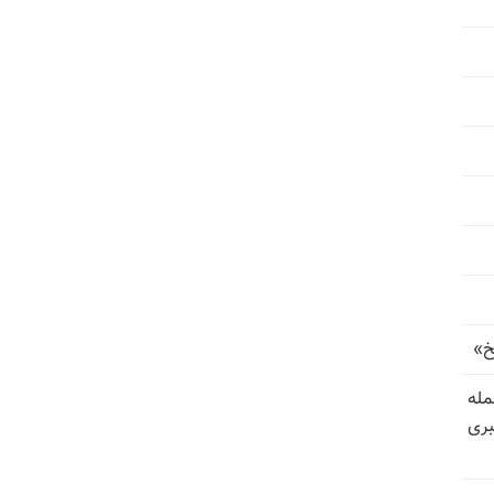
خ»
رای حمله
بری