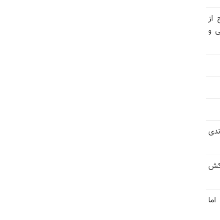
 از
ی و
ندی
کش
اما