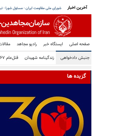
آخرین اخبار
رگها بر سر مذاکره با آمریکا - قسمت اول مصاحبه
مای ساتو خواستار توقف فوری همه اعدامها د
صفحه اصلی
ایستگاه خبر
رادیو مجاهد
مقالات
جنبش دادخواهی
زندگینامه شهیدان
قتل‌عام ۶۷
گزیده ها