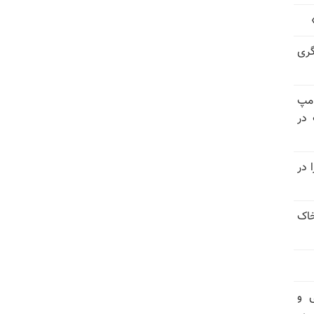
گری
امپ
 در
 در
خاک
ی و