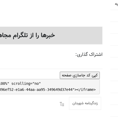
ه
خبرها را از تلگرام مجاه
اشتراک گذاری:
کپی کد جاسازی صفحه
100%" scrolling="no"
896ef52-e1a6-44aa-aa95-349649d37e44"></iframe>
زندگینامه شهیدان