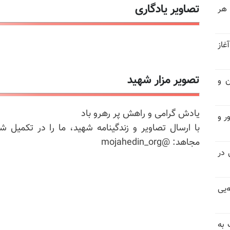
تصاویر یادگاری
 هر
غاز
تصویر مزار شهید
ن و
یادش گرامی و راهش پر رهرو باد
ر و
با ارسال تصاویر و زندگینامه شهید، ما را در تکمیل ش
مجاهد: @mojahedin_org
سیاسی در
‌یی
 به