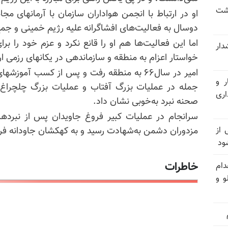
حشت
او در ارتباط با انجمن هواداران سازمان با آرمانهای م
دو‌سال به فعالیت‌های افشاگرانه علیه رژیم خمینی و جم
اما این فعالیت‌ها هم او را قانع نکرد و عزم خود را بر
شدار
خواستار اعزام به منطقه و سازماندهی در یکانهای رزمی 
امیر در سال۶۶ به منطقه رفت و پس از کسب آم
ر و
جمله در عملیات بزرگ آفتاب و عملیات بزرگ چلچراغ 
ری
صحنه نبرد به‌خوبی نشان داد.
سرانجام در عملیات کبیر فروغ جاویدان پس از نبرده
وان یکی از
مزدوران دشمن به‌شهادت رسید و به کهکشان جاودانه فر
ود
خاطرات
دام
و و