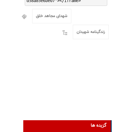
d58a85e6be07"></iframe>
شهدای مجاهد خلق
زندگینامه شهیدان
گزیده ها