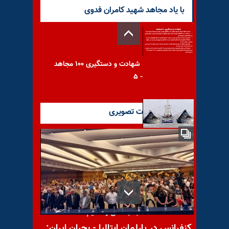
با یاد مجاهد شهید کامران فدوی
شهادت و دستگیری ۱۰۰ مجاهد
- ۵
آخرین گزارشات تصویری
«دریا را هم فروختند» و «کف
دریاها را هم جارو کردند»!
اعتراف تکان دهندهٴ عراقچی:
«بمب اتمی را دادیم!»
کنفرانس در پارلمان ایتالیا - بحران ایران: