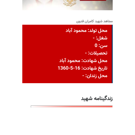
مجاهد شهید کامران فدوی
محل تولد: محمود آباد
شغل: -
سن: 0
تحصیلات: -
محل شهادت: محمود آباد
تاریخ شهادت: 16-5-1360
محل زندان: -
زندگینامه شهید