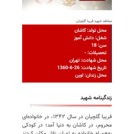
مجاهد شهید فریبا گلچیان
محل تولد: کاشان
شغل: دانش آموز
سن: 18
تحصیلات: -
محل شهادت: تهران
تاریخ شهادت: 26-6-1360
محل زندان: اوین
زندگینامه شهید
فریبا گلچیان در سال ۱۳۴۲، در خانواده‌ای
محروم، در کاشان به دنیا آمد؛ در کودکی
به‌همراه خانواده به تهران نقل مکان کردند