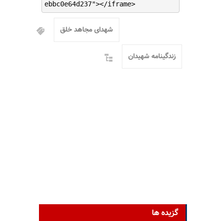
ebbc0e64d237"></iframe>
شهدای مجاهد خلق
زندگینامه شهیدان
گزیده ها