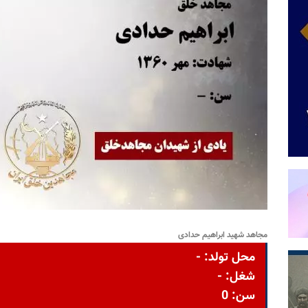
مجاهد شهید ابراهیم حدادی
محل تولد: -
شغل: -
سن: 0