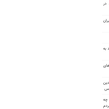
 در
ران
 به
های
دین
یس
 چه
دم