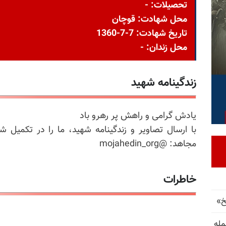
تحصیلات: -
محل شهادت: قوچان
تاریخ شهادت: 7-7-1360
محل زندان: -
زندگینامه شهید
یادش گرامی و راهش پر رهرو باد
با ارسال تصاویر و زندگینامه شهید، ما را در تکمیل ش
مجاهد: @mojahedin_org
خاطرات
خ»
رای حمله