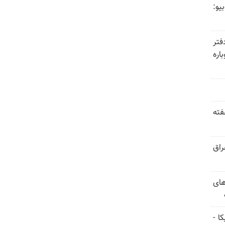
یو:
فتر
اره
فته
راق
های
ا -