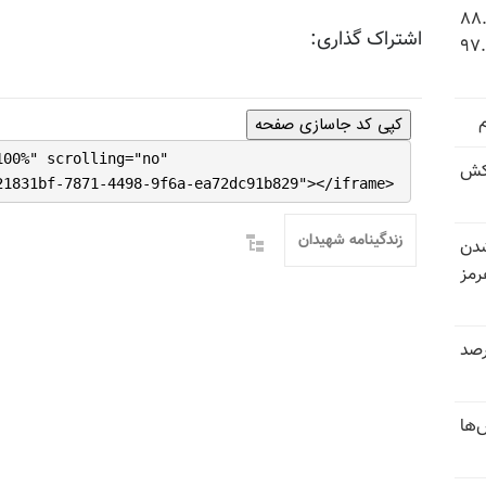
 شاخص فلاکت در ایران؛ تورم ۸۸.۶
اشتراک گذاری:
 ۹.۱ درصد به سطح بی‌سابقه ۹۷.۷
کپی کد جاسازی صفحه
100%" scrolling="no"
کش
21831bf-7871-4498-9f6a-ea72dc91b829"></iframe>
زندگینامه شهیدان
شدن
رمز
 خرداد و تیر بیش از ۳۰۰درصد
‌ها