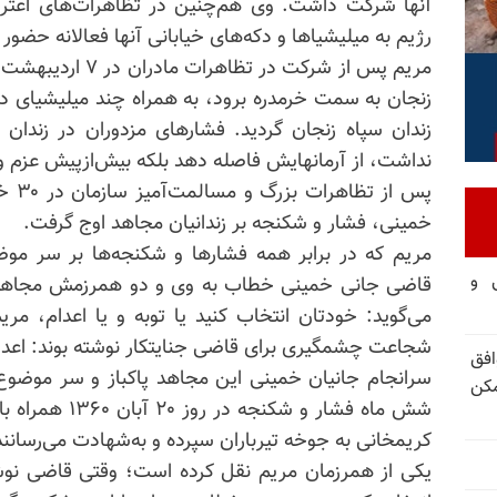
آنها شرکت داشت. وی هم‌چنین در تظاهرات‌های اعتراض
رژیم به میلیشیاها و دکه‌های خیابانی آنها فعالانه حضور
زنجان به سمت خرمدره برود، به همراه چند میلیشیای د
نداشت، از آرمانهایش فاصله دهد بلکه بیش‌از‌پیش عزم وی ر
خمینی، فشار و شکنجه بر زندانیان مجاهد اوج گرفت.
مریم که در برابر همه فشارها و شکنجه‌ها بر سر موض
تی و
قاضی جانی خمینی خطاب به وی و دو همرزمش مجاهدا
می‌گوید: خودتان انتخاب کنید یا توبه و یا اعدام، مر
شجاعت چشمگیری برای قاضی جنایتکار نوشته بوند: اعدا
فق
مکن
شش ماه فشار و ش
کریمخانی به جوخه تیرباران سپرده و به‌شهادت می‌رسانند
یکی از همرزمان مریم نقل کرده است؛ وقتی قاضی نوشته