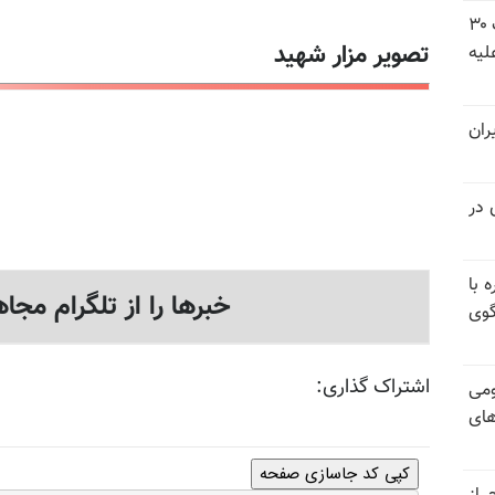
شورای ملی مقاومت ایران - مسئول شورا - تبریک ۳۰
تصویر مزار شهید
لیه
ران
 در
 با
خبرها را از تلگرام مجاه
گوی
اشتراک گذاری:
ومی
های
کپی کد جاسازی صفحه