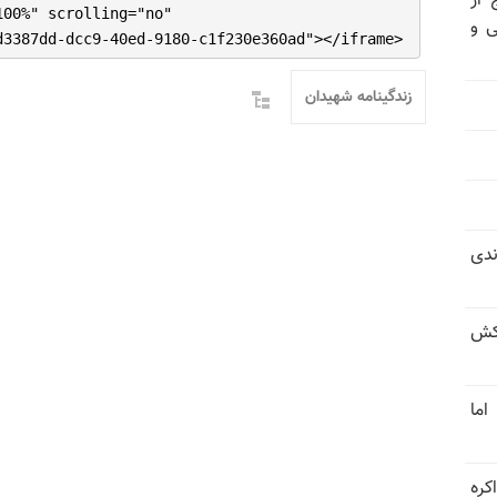
 از
100%" scrolling="no"
ی و
d3387dd-dcc9-40ed-9180-c1f230e360ad"></iframe>
زندگینامه شهیدان
ندی
کش
اما
کره