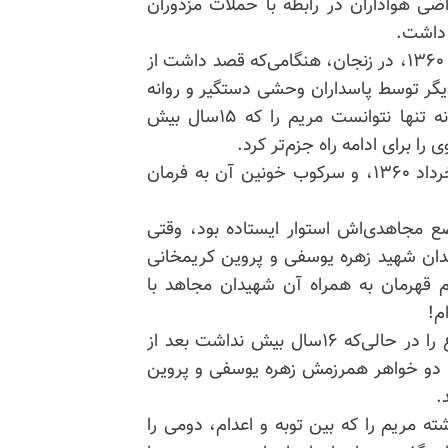
ی هواداران در رابطه با حملات مزدوران
 داشت.
مریم پس از شرکت در تظاهرات مادران در ۷ اردیبهشت ۱۳۶۰، در زنجان، هنگامی‌که قصد داشت از
یگر توسط پاسداران وحشی دستگیر و روانه
زندان سپاه زنجان گردید. فشارهای مزدوران در زندان نه تنها نتوانست مریم را که ۱۵سال بیش
ا برای ادامه راه جزم‌تر کرد.
پس از تظاهرات بزرگ و مسالمت‌آمیز سازمان در ۳۰ خرداد ۱۳۶۰، و سرکوب خونین آن به فرمان
ع مجاهدی‌اش استوار ایستاده بود، وقتی
ن شهید زهره یوسفی و پروین کریمخانی
یم قهرمان به همراه آن شهیدان مجاهد با
م!
سرانجام جانیان خمینی این مجاهد پاکباز و سر موضوع را در حالی‌که ۱۶سال بیش نداشت بعد از
کنجه در روز ۲۰ آبان ۱۳۶۰ همراه با دو خواهر همرزمش زهره یوسفی و پروین
.
 مریم را که بین توبه و اعدام، دومی را