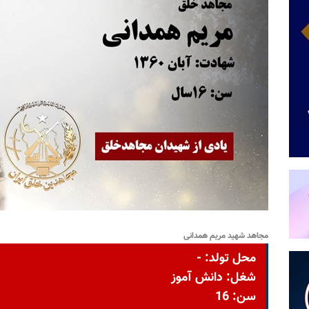
مجاهد شهید مریم همدانی
محل تولد: -
شغل: دانش آموز
سن: 16