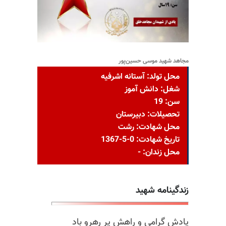
مجاهد شهید موسی حسین‌پور
محل تولد: آستانه اشرفيه
شغل: دانش آموز
سن: 19
تحصیلات: دبیرستان
محل شهادت: رشت
تاریخ شهادت: 0-5-1367
محل زندان: -
زندگینامه شهید
یادش گرامی و راهش پر رهرو باد