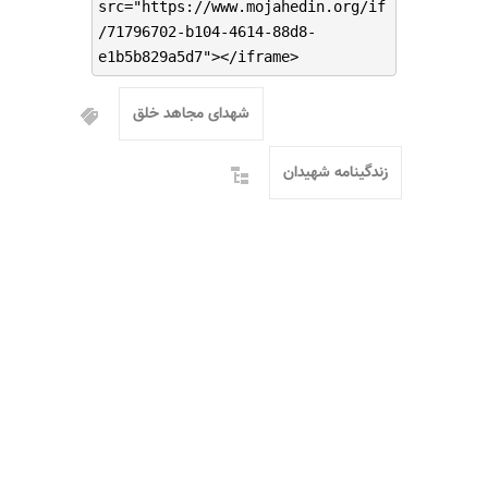
src="https://www.mojahedin.org/if
/71796702-b104-4614-88d8-
e1b5b829a5d7"></iframe>
شهدای مجاهد خلق
زندگینامه شهیدان