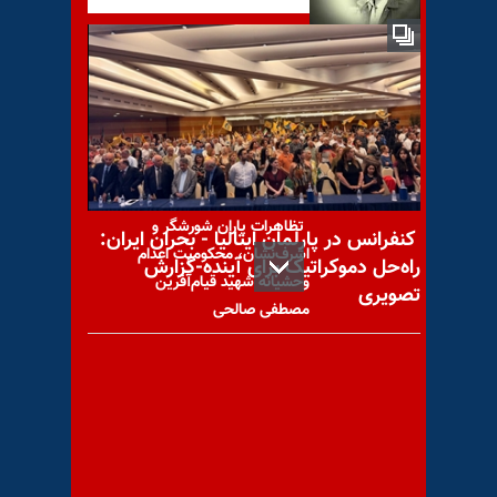
مسعود رجوی تجلی وحدت ملی
- نگاهی به کاندیداتوری مسعود
رجوی در
تظاهرات یاران شورشگر و
کنفرانس در پارلمان ایتالیا - بحران ایران:
اشرف‌نشان، محکومیت اعدام
راه‌حل دموکراتیک برای آینده-گزارش
وحشیانه شهید قیام‌آفرین
تصویری
مصطفی صالحی