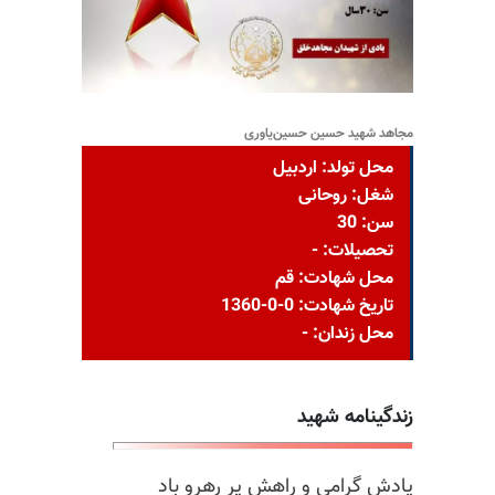
مجاهد شهید حسین حسین‌یاوری
محل تولد: اردبيل
شغل: روحانی
سن: 30
تحصیلات: -
محل شهادت: قم
تاریخ شهادت: 0-0-1360
محل زندان: -
زندگینامه شهید
یادش گرامی و راهش پر رهرو باد