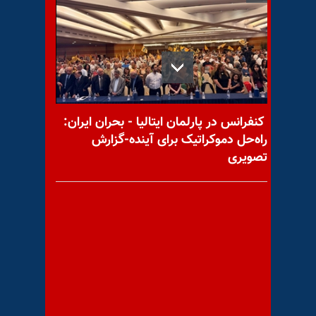
با یاد مجاهد شهید علی حسین
کرمی
کنفرانس در پارلمان ایتالیا - بحران ایران:
راه‌حل دموکراتیک برای آینده-گزارش
تصویری
با یاد مجاهد شهید اکبر حیدری
مسعود رجوی - تبیین جهان-
قسمت چهل و پنج (۴۵)