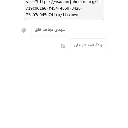
src="https://www.mojahedin.org/if
/19c96166-f454-4659-8426-
73a07e0d5d74"></iframe>
شهدای مجاهد خلق
زندگینامه شهیدان