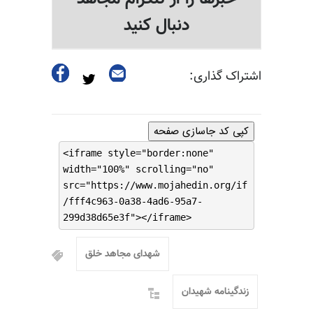
دنبال کنید
اشتراک گذاری:
کپی کد جاسازی صفحه
<iframe style="border:none"
width="100%" scrolling="no"
src="https://www.mojahedin.org/if
/fff4c963-0a38-4ad6-95a7-
299d38d65e3f"></iframe>
شهدای مجاهد خلق
زندگینامه شهیدان