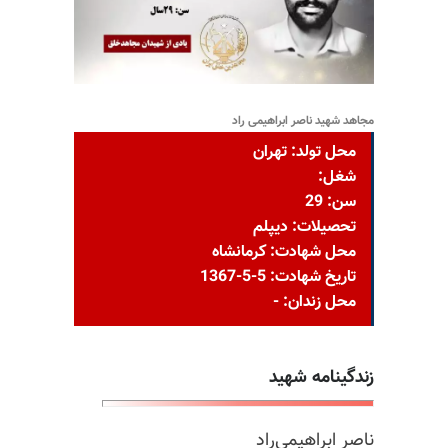
مجاهد شهید ناصر ابراهیمی راد
محل تولد: تهران
شغل:
سن: 29
تحصیلات: دیپلم
محل شهادت: کرمانشاه
تاریخ شهادت: 5-5-1367
محل زندان: -
زندگینامه شهید
ناصر ابراهیمی‌راد