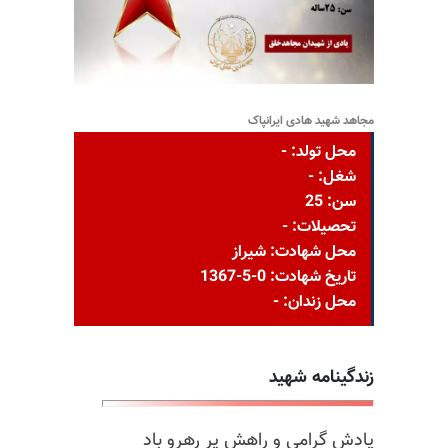
مجاهد شهید هادی ایرانپاک
محل تولد: -
شغل: -
سن: 25
تحصیلات: -
محل شهادت: شیراز
تاریخ شهادت: 0-5-1367
محل زندان: -
زندگینامه شهید
یادش گرامی و راهش پر رهرو باد