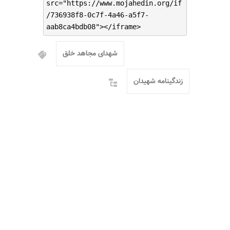
src="https://www.mojahedin.org/if
/736938f8-0c7f-4a46-a5f7-
aab8ca4bdb08"></iframe>
شهدای مجاهد خلق
زندگینامه شهیدان