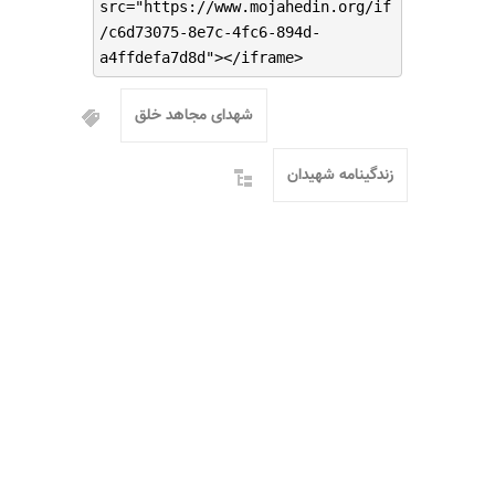
src="https://www.mojahedin.org/if
/c6d73075-8e7c-4fc6-894d-
a4ffdefa7d8d"></iframe>
شهدای مجاهد خلق
زندگینامه شهیدان