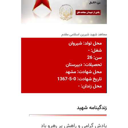
مجاهد شهید شیرین اسلامی مقدم
محل تولد: شيروان
شغل: -
سن: 26
تحصیلات: دبیرستان
محل شهادت: مشهد
تاریخ شهادت: 0-5-1367
محل زندان: -
زندگینامه شهید
یادش گرامی و راهش پر رهرو باد