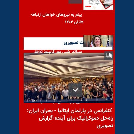
پیام به نیروهای خواهان ارتباط-
۵آبان ۱۴۰۲
آخرین گزارشات تصویری
سناتور شلی مور کاپیتو: توافق
نهایی اتمی با رژیم ایران باید به
سرکوب ملیتها در نظام شاه و
شیخ چرا؟ صلاح عبدالله نژاد
کنفرانس در پارلمان ایتالیا - بحران ایران:
راه‌حل دموکراتیک برای آینده-گزارش
تصویری