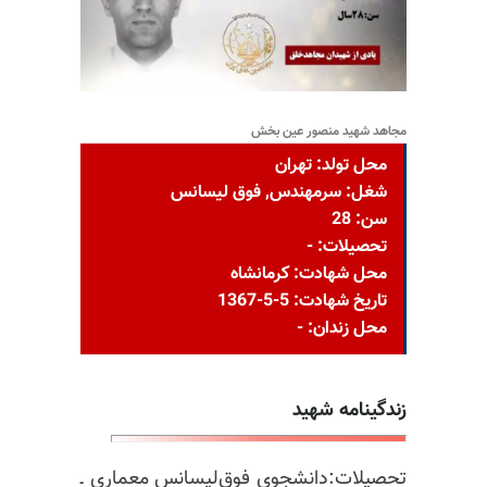
مجاهد شهید منصور عین بخش
محل تولد: تهران
شغل: سرمهندس, فوق لیسانس
سن: 28
تحصیلات: -
محل شهادت: کرمانشاه
تاریخ شهادت: 5-5-1367
محل زندان: -
زندگینامه شهید
تحصیلات:دانشجوی فوق‌لیسانس معماری ـ