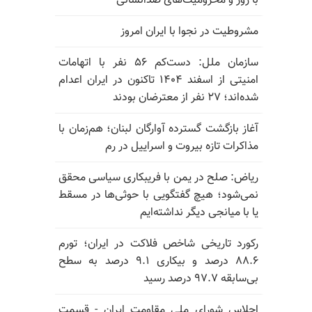
با زور و محرومیت‌های ضدانسانی
مشروطیت در نجوا با ایران امروز
سازمان ملل: دست‌کم ۵۶ نفر با اتهامات
امنیتی از اسفند ۱۴۰۴ تاکنون در ایران اعدام
شده‌اند؛ ۲۷ نفر از معترضان بودند
آغاز بازگشت گسترده آوارگان لبنان؛ هم‌زمان با
مذاکرات تازه بیروت و اسراییل در رم
ریاض: صلح در یمن با فریبکاری سیاسی محقق
نمی‌شود؛ هیچ گفتگویی با حوثی‌ها در مسقط
یا با میانجی دیگر نداشته‌ایم
رکورد تاریخی شاخص فلاکت در ایران؛ تورم
۸۸.۶ درصد و بیکاری ۹.۱ درصد به سطح
بی‌سابقه ۹۷.۷ درصد رسید
اجلاس شورای ملی مقاومت ایران - قسمت