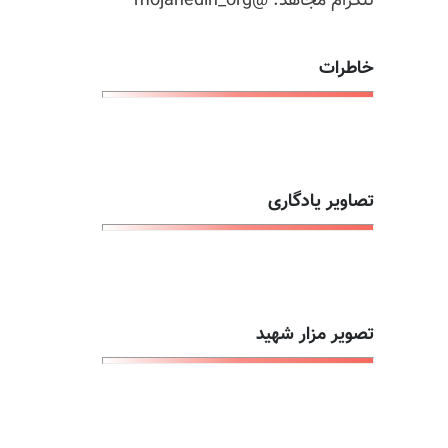
تلگرام مجاهد: @mojahedin_org
خاطرات
تصاویر یادگاری
تصویر مزار شهید