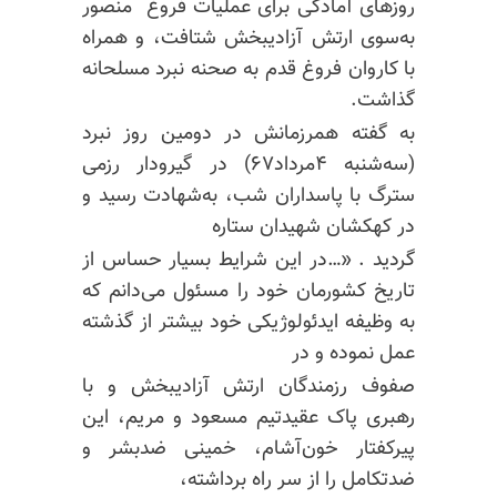
روزهای آمادگی برای عملیات فروغ منصور
به‌سوی ارتش آزادیبخش شتافت، و همراه
با کاروان فروغ قدم به صحنه نبرد مسلحانه
گذاشت.
به گفته همرزمانش در دومین روز نبرد
(سه‌شنبه ۴مرداد۶۷) در گیرودار رزمی
سترگ با پاسداران شب، به‌شهادت رسید‌ و
در کهکشان شهیدان ستاره
گردید . «…‌در این شرایط بسیار حساس از
تاریخ کشورمان خود را مسئول می‌دانم که
به وظیفه ایدئولوژیکی خود بیشتر از گذشته
عمل نموده و در
صفوف رزمندگان ارتش آزادیبخش و با
رهبری پاک عقیدتیم مسعود و مریم، این
پیرکفتار خون‌آشام، خمینی ضدبشر و
ضدتکامل را از سر راه برداشته،