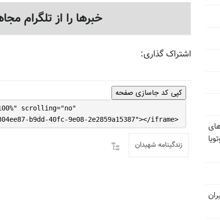
خبرها را از تلگرام مجاه
اشتراک گذاری:
کپی کد جاسازی صفحه
100%" scrolling="no"
304ee87-b9dd-40fc-9e08-2e2859a15387"></iframe>
های
ویا
زندگینامه شهیدان
ران