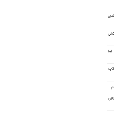
ندی
کش
اما
کره
م
تل‌عام ۱۳۶۷؛ بطلان