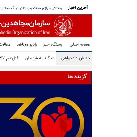
آخرین اخبار
را - تبریک ۳۰ تیر در صد و بیستمین
دونالد ترامپ: جنگ با رژیم ایران خیلی زود ب
صفحه اصلی
ایستگاه خبر
رادیو مجاهد
مقالات
جنبش دادخواهی
زندگینامه شهیدان
قتل‌عام ۶۷
گزیده ها