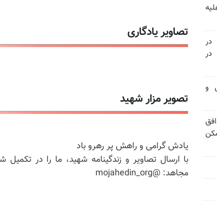
لیه
تصاویر یادگاری
 در
سالگرد قتل‌عام ۳۰ هزار لاله‌های بهمن ۵۷ در
تی و
تصویر مزار شهید
فق
مکن
یادش گرامی و راهش پر رهرو باد
با ارسال تصاویر و زندگینامه شهید، ما را در تکمیل ش
مجاهد: @mojahedin_org