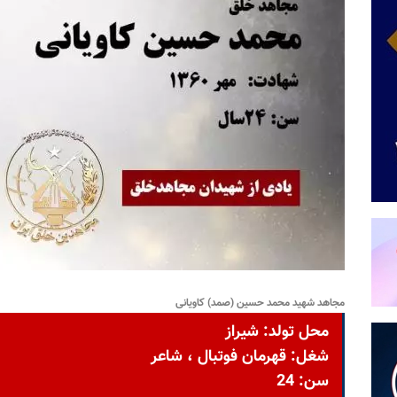
مجاهد شهید محمد حسین (صمد) کاویانی
محل تولد: شيراز
شغل: قهرمان فوتبال ، شاعر
سن: 24