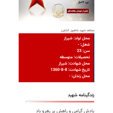
مجاهد شهید شاهپور کشاورز
محل تولد: شيراز
شغل: -
سن: 23
تحصیلات: متوسطه
محل شهادت: شیراز
تاریخ شهادت: 8-8-1360
محل زندان: -
زندگینامه شهید
یادش گرامی و راهش پر رهرو باد